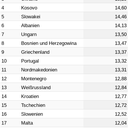
4
Kosovo
14,60
Verkehrs-Index
5
Slowakei
14,46
6
Albanien
14,13
Verkehrs-Index (aktuell)
7
Ungarn
13,50
Verkehrs-Index nach Land
8
Bosnien und Herzegowina
13,47
9
Griechenland
13,37
10
Portugal
13,32
11
Nordmakedonien
13,31
12
Montenegro
12,88
13
Weißrussland
12,84
14
Kroatien
12,77
15
Tschechien
12,72
16
Slowenien
12,52
17
Malta
12,04