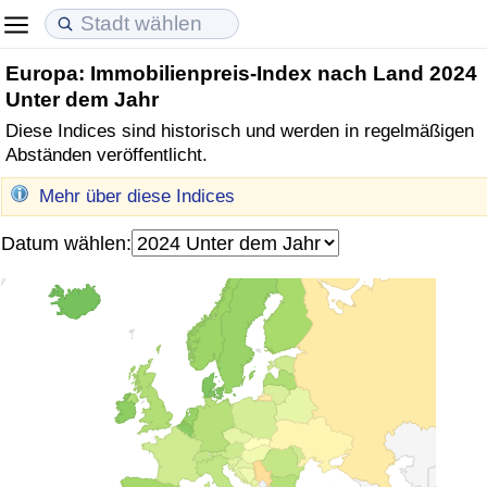
Europa: Immobilienpreis-Index nach Land 2024
Lebenshaltungskosten
Immobilienpreise
Lebensqualität
Unter dem Jahr
Diese Indices sind historisch und werden in regelmäßigen
Lebenshaltungskosten-Index (aktuell)
Immobilienpreis-Index (aktuell)
Lebensqualität-Index
Abständen veröffentlicht.
Lebenshaltungskosten-Index
Immobilienpreis-Index
Lebensqualität-Index (aktuell)
Mehr über diese Indices
Datum wählen:
Lebenshaltungskosten-Index nach Land
Immobilienpreis-Index nach Land
Lebensqualitätsindex nach Land
in Akaba
Kriminalität
Kriminalitäts-Index (aktuell)
Kriminalitäts-Index
Kriminalitätsindex nach Land