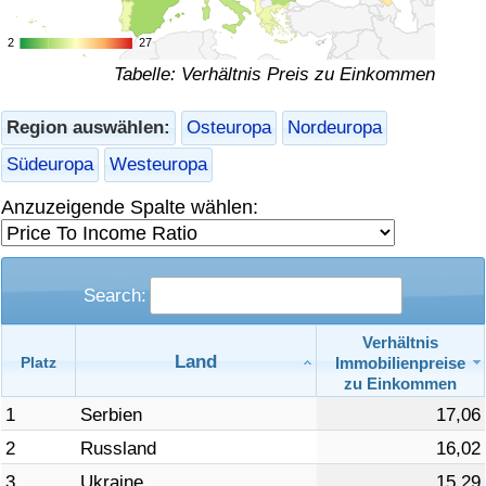
Gesundheitsversorgung
2
2
27
27
Tabelle: Verhältnis Preis zu Einkommen
Gesundheitsversorgungs-Index (aktuell)
Region auswählen:
Osteuropa
Nordeuropa
Gesundheitsversorgungs-Index
Südeuropa
Westeuropa
Gesundheitsversorgungs-Index nach Land
Anzuzeigende Spalte wählen:
Umweltverschmutzung
Search:
Umweltverschmutzungs-Index (aktuell)
Verhältnis
Land
Immobilienpreise
Platz
Verschmutzungsindex
zu Einkommen
1
Serbien
17,06
Umweltverschmutzungs-Index nach Land
2
Russland
16,02
Verkehr
3
Ukraine
15,29