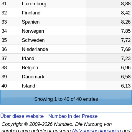
31
Luxemburg
8,88
32
Finnland
8,42
33
Spanien
8,26
34
Norwegen
7,85
35
Schweden
7,72
36
Niederlande
7,69
37
Irland
7,23
38
Belgien
6,96
39
Dänemark
6,58
40
Island
6,13
Showing 1 to 40 of 40 entries
Über diese Website
Numbeo in der Presse
Copyright © 2009-2026 Numbeo. Die Nutzung von
numbeo.com unterliegt unseren
Nutzungsbedingungen
und