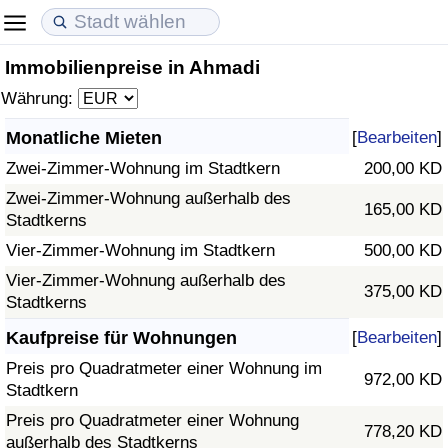
Immobilienpreise in Ahmadi
Lebenshaltungskosten
Immobilienpreise
Lebensqualität
Währung:
Lebenshaltungskosten-Index (aktuell)
Immobilienpreis-Index (aktuell)
Lebensqualität-Index
Monatliche Mieten
[
Bearbeiten
]
Zwei-Zimmer-Wohnung im Stadtkern
200,00 KD
Lebenshaltungskosten-Index
Immobilienpreis-Index
Lebensqualität-Index (aktuell)
Zwei-Zimmer-Wohnung außerhalb des
165,00 KD
Stadtkerns
Lebenshaltungskosten-Index nach Land
Immobilienpreis-Index nach Land
Lebensqualitätsindex nach Land
Vier-Zimmer-Wohnung im Stadtkern
500,00 KD
in Akaba
Kriminalität
Vier-Zimmer-Wohnung außerhalb des
375,00 KD
Stadtkerns
Kriminalitäts-Index (aktuell)
Kaufpreise für Wohnungen
[
Bearbeiten
]
Preis pro Quadratmeter einer Wohnung im
972,00 KD
Kriminalitäts-Index
Stadtkern
Preis pro Quadratmeter einer Wohnung
778,20 KD
Kriminalitätsindex nach Land
außerhalb des Stadtkerns