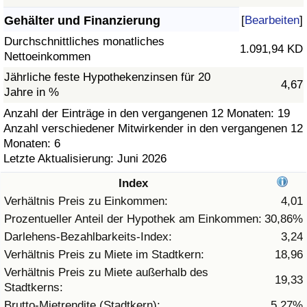
Gehälter und Finanzierung
[
Bearbeiten
]
Gesundheitsversorgung
Durchschnittliches monatliches
1.091,94 KD
Nettoeinkommen
Gesundheitsversorgungs-Index (aktuell)
Jährliche feste Hypothekenzinsen für 20
4,67
Jahre in %
Gesundheitsversorgungs-Index
Anzahl der Einträge in den vergangenen 12 Monaten: 19
Anzahl verschiedener Mitwirkender in den vergangenen 12
Gesundheitsversorgungs-Index nach Land
Monaten: 6
Letzte Aktualisierung: Juni 2026
Umweltverschmutzung
Index
Umweltverschmutzungs-Index (aktuell)
Verhältnis Preis zu Einkommen:
4,01
Prozentueller Anteil der Hypothek am Einkommen:
30,86%
Verschmutzungsindex
Darlehens-Bezahlbarkeits-Index:
3,24
Verhältnis Preis zu Miete im Stadtkern:
18,96
Umweltverschmutzungs-Index nach Land
Verhältnis Preis zu Miete außerhalb des
19,33
Stadtkerns:
Verkehr
Brutto-Mietrendite (Stadtkern):
5,27%