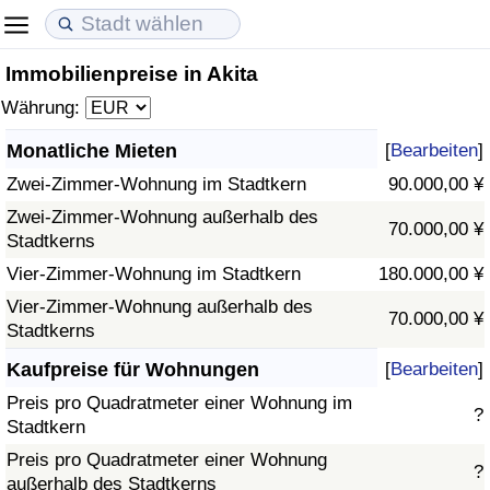
Immobilienpreise in Akita
Lebenshaltungskosten
Immobilienpreise
Lebensqualität
Währung:
Lebenshaltungskosten-Index (aktuell)
Immobilienpreis-Index (aktuell)
Lebensqualität-Index
Monatliche Mieten
[
Bearbeiten
]
Zwei-Zimmer-Wohnung im Stadtkern
90.000,00 ¥
Lebenshaltungskosten-Index
Immobilienpreis-Index
Lebensqualität-Index (aktuell)
Zwei-Zimmer-Wohnung außerhalb des
70.000,00 ¥
Stadtkerns
Lebenshaltungskosten-Index nach Land
Immobilienpreis-Index nach Land
Lebensqualitätsindex nach Land
Vier-Zimmer-Wohnung im Stadtkern
180.000,00 ¥
in Akaba
Kriminalität
Vier-Zimmer-Wohnung außerhalb des
70.000,00 ¥
Stadtkerns
Kriminalitäts-Index (aktuell)
Kaufpreise für Wohnungen
[
Bearbeiten
]
Preis pro Quadratmeter einer Wohnung im
?
Kriminalitäts-Index
Stadtkern
Preis pro Quadratmeter einer Wohnung
?
Kriminalitätsindex nach Land
außerhalb des Stadtkerns