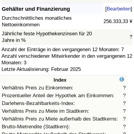
Gehälter und Finanzierung
[
Bearbeiten
]
Gesundheitsversorgung
Durchschnittliches monatliches
256.333,33 ¥
Nettoeinkommen
Gesundheitsversorgungs-Index (aktuell)
Jährliche feste Hypothekenzinsen für 20
?
Jahre in %
Gesundheitsversorgungs-Index
Anzahl der Einträge in den vergangenen 12 Monaten: 7
Anzahl verschiedener Mitwirkender in den vergangenen 12
Gesundheitsversorgungs-Index nach Land
Monaten: 3
Letzte Aktualisierung: Februar 2025
Umweltverschmutzung
Index
Umweltverschmutzungs-Index (aktuell)
Verhältnis Preis zu Einkommen:
?
Prozentueller Anteil der Hypothek am Einkommen:
?
Verschmutzungsindex
Darlehens-Bezahlbarkeits-Index:
?
Verhältnis Preis zu Miete im Stadtkern:
?
Umweltverschmutzungs-Index nach Land
Verhältnis Preis zu Miete außerhalb des Stadtkerns:
?
Brutto-Mietrendite (Stadtkern):
?
Verkehr