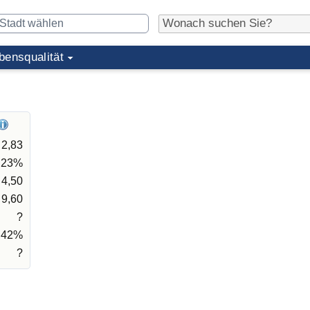
bensqualität
2,83
,23%
4,50
9,60
?
,42%
?