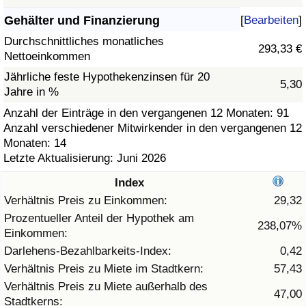
Gehälter und Finanzierung
[
Bearbeiten
]
Gesundheitsversorgung
Durchschnittliches monatliches
293,33 €
Nettoeinkommen
Gesundheitsversorgungs-Index (aktuell)
Jährliche feste Hypothekenzinsen für 20
5,30
Jahre in %
Gesundheitsversorgungs-Index
Anzahl der Einträge in den vergangenen 12 Monaten: 91
Anzahl verschiedener Mitwirkender in den vergangenen 12
Gesundheitsversorgungs-Index nach Land
Monaten: 14
Letzte Aktualisierung: Juni 2026
Umweltverschmutzung
Index
Umweltverschmutzungs-Index (aktuell)
Verhältnis Preis zu Einkommen:
29,32
Prozentueller Anteil der Hypothek am
238,07%
Einkommen:
Verschmutzungsindex
Darlehens-Bezahlbarkeits-Index:
0,42
Umweltverschmutzungs-Index nach Land
Verhältnis Preis zu Miete im Stadtkern:
57,43
Verhältnis Preis zu Miete außerhalb des
47,00
Stadtkerns:
Verkehr