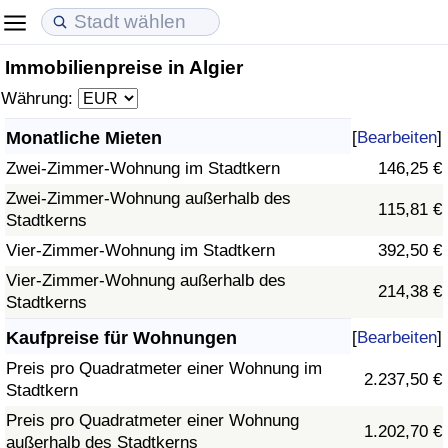
Immobilienpreise in Algier
Lebenshaltungskosten
Immobilienpreise
Lebensqualität
Währung:
Lebenshaltungskosten-Index (aktuell)
Immobilienpreis-Index (aktuell)
Lebensqualität-Index
Monatliche Mieten
[
Bearbeiten
]
Zwei-Zimmer-Wohnung im Stadtkern
146,25 €
Lebenshaltungskosten-Index
Immobilienpreis-Index
Lebensqualität-Index (aktuell)
Zwei-Zimmer-Wohnung außerhalb des
115,81 €
Stadtkerns
Lebenshaltungskosten-Index nach Land
Immobilienpreis-Index nach Land
Lebensqualitätsindex nach Land
Vier-Zimmer-Wohnung im Stadtkern
392,50 €
in Akaba
Kriminalität
Vier-Zimmer-Wohnung außerhalb des
214,38 €
Stadtkerns
Kriminalitäts-Index (aktuell)
Kaufpreise für Wohnungen
[
Bearbeiten
]
Preis pro Quadratmeter einer Wohnung im
2.237,50 €
Kriminalitäts-Index
Stadtkern
Preis pro Quadratmeter einer Wohnung
1.202,70 €
Kriminalitätsindex nach Land
außerhalb des Stadtkerns