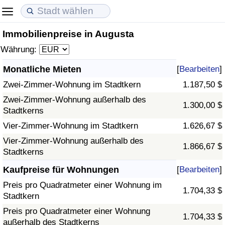
Immobilienpreise in Augusta
Lebenshaltungskosten
Immobilienpreise
Lebensqualität
Währung:
Lebenshaltungskosten-Index (aktuell)
Immobilienpreis-Index (aktuell)
Lebensqualität-Index
Monatliche Mieten
[
Bearbeiten
]
Zwei-Zimmer-Wohnung im Stadtkern
1.187,50 $
Lebenshaltungskosten-Index
Immobilienpreis-Index
Lebensqualität-Index (aktuell)
Zwei-Zimmer-Wohnung außerhalb des
1.300,00 $
Stadtkerns
Lebenshaltungskosten-Index nach Land
Immobilienpreis-Index nach Land
Lebensqualitätsindex nach Land
Vier-Zimmer-Wohnung im Stadtkern
1.626,67 $
in Akaba
Kriminalität
Vier-Zimmer-Wohnung außerhalb des
1.866,67 $
Stadtkerns
Kriminalitäts-Index (aktuell)
Kaufpreise für Wohnungen
[
Bearbeiten
]
Preis pro Quadratmeter einer Wohnung im
1.704,33 $
Kriminalitäts-Index
Stadtkern
Preis pro Quadratmeter einer Wohnung
1.704,33 $
Kriminalitätsindex nach Land
außerhalb des Stadtkerns