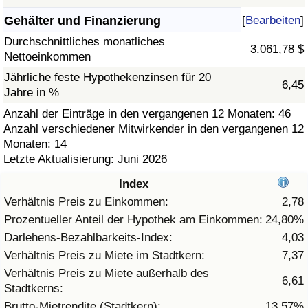
Gehälter und Finanzierung
[
Bearbeiten
]
Gesundheitsversorgung
Durchschnittliches monatliches
3.061,78 $
Nettoeinkommen
Gesundheitsversorgungs-Index (aktuell)
Jährliche feste Hypothekenzinsen für 20
6,45
Jahre in %
Gesundheitsversorgungs-Index
Anzahl der Einträge in den vergangenen 12 Monaten: 46
Anzahl verschiedener Mitwirkender in den vergangenen 12
Gesundheitsversorgungs-Index nach Land
Monaten: 14
Letzte Aktualisierung: Juni 2026
Umweltverschmutzung
Index
Umweltverschmutzungs-Index (aktuell)
Verhältnis Preis zu Einkommen:
2,78
Prozentueller Anteil der Hypothek am Einkommen:
24,80%
Verschmutzungsindex
Darlehens-Bezahlbarkeits-Index:
4,03
Verhältnis Preis zu Miete im Stadtkern:
7,37
Umweltverschmutzungs-Index nach Land
Verhältnis Preis zu Miete außerhalb des
6,61
Stadtkerns:
Verkehr
Brutto-Mietrendite (Stadtkern):
13,57%