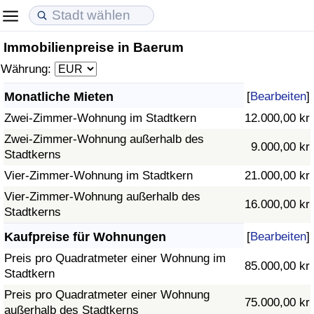
Immobilienpreise in Baerum
Lebenshaltungskosten
Immobilienpreise
Lebensqualität
Währung:
Lebenshaltungskosten-Index (aktuell)
Immobilienpreis-Index (aktuell)
Lebensqualität-Index
Monatliche Mieten
[
Bearbeiten
]
Zwei-Zimmer-Wohnung im Stadtkern
12.000,00 kr
Lebenshaltungskosten-Index
Immobilienpreis-Index
Lebensqualität-Index (aktuell)
Zwei-Zimmer-Wohnung außerhalb des
9.000,00 kr
Stadtkerns
Lebenshaltungskosten-Index nach Land
Immobilienpreis-Index nach Land
Lebensqualitätsindex nach Land
Vier-Zimmer-Wohnung im Stadtkern
21.000,00 kr
in Akaba
Kriminalität
Vier-Zimmer-Wohnung außerhalb des
16.000,00 kr
Stadtkerns
Kriminalitäts-Index (aktuell)
Kaufpreise für Wohnungen
[
Bearbeiten
]
Preis pro Quadratmeter einer Wohnung im
85.000,00 kr
Kriminalitäts-Index
Stadtkern
Preis pro Quadratmeter einer Wohnung
75.000,00 kr
Kriminalitätsindex nach Land
außerhalb des Stadtkerns