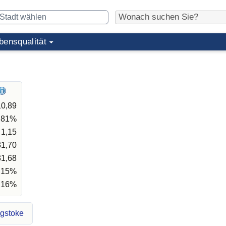
bensqualität
10,89
,81%
1,15
31,70
31,68
,15%
,16%
ngstoke