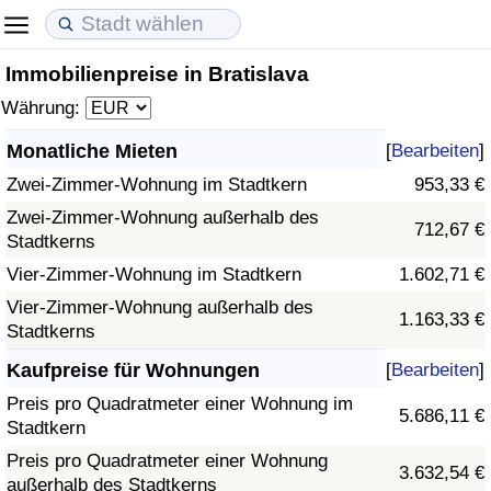
Immobilienpreise in Bratislava
Lebenshaltungskosten
Immobilienpreise
Lebensqualität
Währung:
Lebenshaltungskosten-Index (aktuell)
Immobilienpreis-Index (aktuell)
Lebensqualität-Index
Monatliche Mieten
[
Bearbeiten
]
Zwei-Zimmer-Wohnung im Stadtkern
953,33 €
Lebenshaltungskosten-Index
Immobilienpreis-Index
Lebensqualität-Index (aktuell)
Zwei-Zimmer-Wohnung außerhalb des
712,67 €
Stadtkerns
Lebenshaltungskosten-Index nach Land
Immobilienpreis-Index nach Land
Lebensqualitätsindex nach Land
Vier-Zimmer-Wohnung im Stadtkern
1.602,71 €
in Akaba
Kriminalität
Vier-Zimmer-Wohnung außerhalb des
1.163,33 €
Stadtkerns
Kriminalitäts-Index (aktuell)
Kaufpreise für Wohnungen
[
Bearbeiten
]
Preis pro Quadratmeter einer Wohnung im
5.686,11 €
Kriminalitäts-Index
Stadtkern
Preis pro Quadratmeter einer Wohnung
3.632,54 €
Kriminalitätsindex nach Land
außerhalb des Stadtkerns