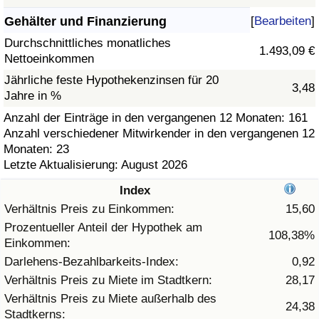
Gehälter und Finanzierung
[
Bearbeiten
]
Gesundheitsversorgung
Durchschnittliches monatliches
1.493,09 €
Nettoeinkommen
Gesundheitsversorgungs-Index (aktuell)
Jährliche feste Hypothekenzinsen für 20
3,48
Jahre in %
Gesundheitsversorgungs-Index
Anzahl der Einträge in den vergangenen 12 Monaten: 161
Anzahl verschiedener Mitwirkender in den vergangenen 12
Gesundheitsversorgungs-Index nach Land
Monaten: 23
Letzte Aktualisierung: August 2026
Umweltverschmutzung
Index
Umweltverschmutzungs-Index (aktuell)
Verhältnis Preis zu Einkommen:
15,60
Prozentueller Anteil der Hypothek am
108,38%
Einkommen:
Verschmutzungsindex
Darlehens-Bezahlbarkeits-Index:
0,92
Umweltverschmutzungs-Index nach Land
Verhältnis Preis zu Miete im Stadtkern:
28,17
Verhältnis Preis zu Miete außerhalb des
24,38
Stadtkerns:
Verkehr