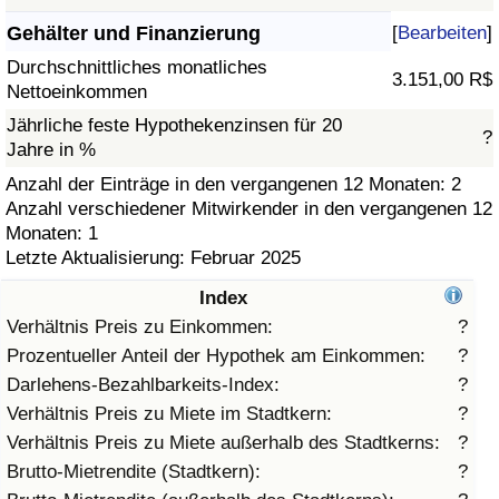
Gehälter und Finanzierung
[
Bearbeiten
]
Gesundheitsversorgung
Durchschnittliches monatliches
3.151,00 R$
Nettoeinkommen
Gesundheitsversorgungs-Index (aktuell)
Jährliche feste Hypothekenzinsen für 20
?
Jahre in %
Gesundheitsversorgungs-Index
Anzahl der Einträge in den vergangenen 12 Monaten: 2
Anzahl verschiedener Mitwirkender in den vergangenen 12
Gesundheitsversorgungs-Index nach Land
Monaten: 1
Letzte Aktualisierung: Februar 2025
Umweltverschmutzung
Index
Umweltverschmutzungs-Index (aktuell)
Verhältnis Preis zu Einkommen:
?
Prozentueller Anteil der Hypothek am Einkommen:
?
Verschmutzungsindex
Darlehens-Bezahlbarkeits-Index:
?
Verhältnis Preis zu Miete im Stadtkern:
?
Umweltverschmutzungs-Index nach Land
Verhältnis Preis zu Miete außerhalb des Stadtkerns:
?
Brutto-Mietrendite (Stadtkern):
?
Verkehr