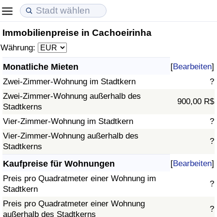
Immobilienpreise in Cachoeirinha
Lebenshaltungskosten
Immobilienpreise
Lebensqualität
Währung:
Lebenshaltungskosten-Index (aktuell)
Immobilienpreis-Index (aktuell)
Lebensqualität-Index
Monatliche Mieten
[
Bearbeiten
]
Zwei-Zimmer-Wohnung im Stadtkern
?
Lebenshaltungskosten-Index
Immobilienpreis-Index
Lebensqualität-Index (aktuell)
Zwei-Zimmer-Wohnung außerhalb des
900,00 R$
Stadtkerns
Lebenshaltungskosten-Index nach Land
Immobilienpreis-Index nach Land
Lebensqualitätsindex nach Land
Vier-Zimmer-Wohnung im Stadtkern
?
in Akaba
Kriminalität
Vier-Zimmer-Wohnung außerhalb des
?
Stadtkerns
Kriminalitäts-Index (aktuell)
Kaufpreise für Wohnungen
[
Bearbeiten
]
Preis pro Quadratmeter einer Wohnung im
?
Kriminalitäts-Index
Stadtkern
Preis pro Quadratmeter einer Wohnung
?
Kriminalitätsindex nach Land
außerhalb des Stadtkerns