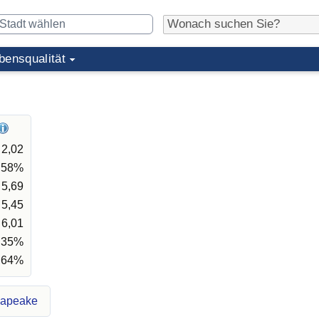
bensqualität
2,02
,58%
5,69
5,45
6,01
,35%
,64%
sapeake