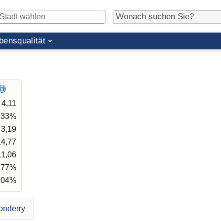
bensqualität
4,11
,33%
3,19
14,77
11,06
,77%
,04%
onderry