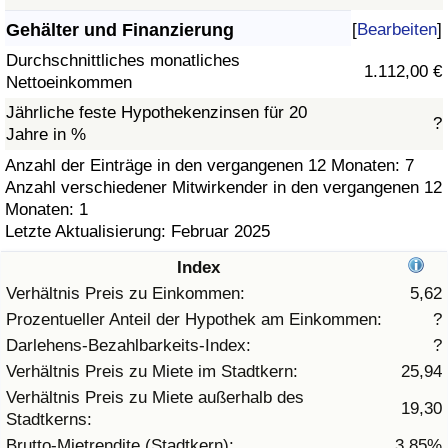
Gehälter und Finanzierung
[
Bearbeiten
]
Gesundheitsversorgung
Durchschnittliches monatliches
1.112,00 €
Nettoeinkommen
Gesundheitsversorgungs-Index (aktuell)
Jährliche feste Hypothekenzinsen für 20
?
Jahre in %
Gesundheitsversorgungs-Index
Anzahl der Einträge in den vergangenen 12 Monaten: 7
Anzahl verschiedener Mitwirkender in den vergangenen 12
Gesundheitsversorgungs-Index nach Land
Monaten: 1
Letzte Aktualisierung: Februar 2025
Umweltverschmutzung
Index
Umweltverschmutzungs-Index (aktuell)
Verhältnis Preis zu Einkommen:
5,62
Prozentueller Anteil der Hypothek am Einkommen:
?
Verschmutzungsindex
Darlehens-Bezahlbarkeits-Index:
?
Verhältnis Preis zu Miete im Stadtkern:
25,94
Umweltverschmutzungs-Index nach Land
Verhältnis Preis zu Miete außerhalb des
19,30
Stadtkerns:
Verkehr
Brutto-Mietrendite (Stadtkern):
3,85%