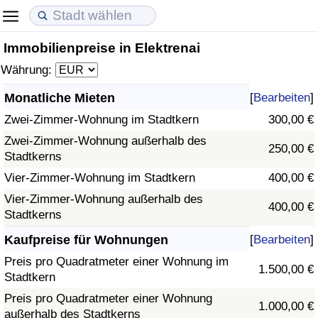
Immobilienpreise in Elektrenai
Lebenshaltungskosten
Immobilienpreise
Lebensqualität
Währung:
Lebenshaltungskosten-Index (aktuell)
Immobilienpreis-Index (aktuell)
Lebensqualität-Index
Monatliche Mieten
[
Bearbeiten
]
Zwei-Zimmer-Wohnung im Stadtkern
300,00 €
Lebenshaltungskosten-Index
Immobilienpreis-Index
Lebensqualität-Index (aktuell)
Zwei-Zimmer-Wohnung außerhalb des
250,00 €
Stadtkerns
Lebenshaltungskosten-Index nach Land
Immobilienpreis-Index nach Land
Lebensqualitätsindex nach Land
Vier-Zimmer-Wohnung im Stadtkern
400,00 €
in Akaba
Kriminalität
Vier-Zimmer-Wohnung außerhalb des
400,00 €
Stadtkerns
Kriminalitäts-Index (aktuell)
Kaufpreise für Wohnungen
[
Bearbeiten
]
Preis pro Quadratmeter einer Wohnung im
1.500,00 €
Kriminalitäts-Index
Stadtkern
Preis pro Quadratmeter einer Wohnung
1.000,00 €
Kriminalitätsindex nach Land
außerhalb des Stadtkerns