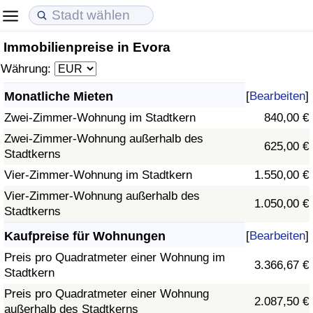
Immobilienpreise in Evora
Lebenshaltungskosten
Immobilienpreise
Lebensqualität
Währung:
Lebenshaltungskosten-Index (aktuell)
Immobilienpreis-Index (aktuell)
Lebensqualität-Index
Monatliche Mieten
[
Bearbeiten
]
Zwei-Zimmer-Wohnung im Stadtkern
840,00 €
Lebenshaltungskosten-Index
Immobilienpreis-Index
Lebensqualität-Index (aktuell)
Zwei-Zimmer-Wohnung außerhalb des
625,00 €
Stadtkerns
Lebenshaltungskosten-Index nach Land
Immobilienpreis-Index nach Land
Lebensqualitätsindex nach Land
Vier-Zimmer-Wohnung im Stadtkern
1.550,00 €
in Akaba
Kriminalität
Vier-Zimmer-Wohnung außerhalb des
1.050,00 €
Stadtkerns
Kriminalitäts-Index (aktuell)
Kaufpreise für Wohnungen
[
Bearbeiten
]
Preis pro Quadratmeter einer Wohnung im
3.366,67 €
Kriminalitäts-Index
Stadtkern
Preis pro Quadratmeter einer Wohnung
2.087,50 €
Kriminalitätsindex nach Land
außerhalb des Stadtkerns