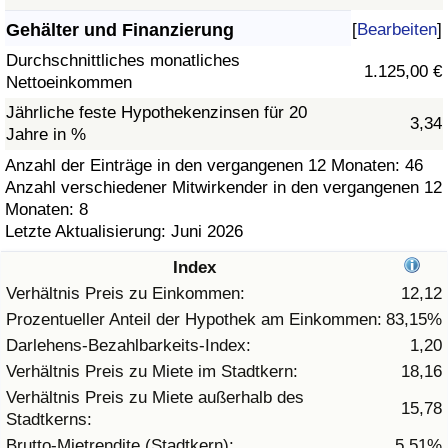
Gehälter und Finanzierung
[
Bearbeiten
]
Gesundheitsversorgung
Durchschnittliches monatliches
1.125,00 €
Nettoeinkommen
Gesundheitsversorgungs-Index (aktuell)
Jährliche feste Hypothekenzinsen für 20
3,34
Jahre in %
Gesundheitsversorgungs-Index
Anzahl der Einträge in den vergangenen 12 Monaten: 46
Anzahl verschiedener Mitwirkender in den vergangenen 12
Gesundheitsversorgungs-Index nach Land
Monaten: 8
Letzte Aktualisierung: Juni 2026
Umweltverschmutzung
Index
Umweltverschmutzungs-Index (aktuell)
Verhältnis Preis zu Einkommen:
12,12
Prozentueller Anteil der Hypothek am Einkommen:
83,15%
Verschmutzungsindex
Darlehens-Bezahlbarkeits-Index:
1,20
Verhältnis Preis zu Miete im Stadtkern:
18,16
Umweltverschmutzungs-Index nach Land
Verhältnis Preis zu Miete außerhalb des
15,78
Stadtkerns:
Verkehr
Brutto-Mietrendite (Stadtkern):
5,51%