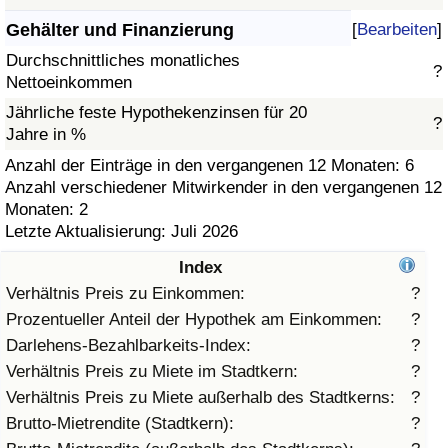
Gehälter und Finanzierung
[
Bearbeiten
]
Gesundheitsversorgung
Durchschnittliches monatliches
?
Nettoeinkommen
Gesundheitsversorgungs-Index (aktuell)
Jährliche feste Hypothekenzinsen für 20
?
Jahre in %
Gesundheitsversorgungs-Index
Anzahl der Einträge in den vergangenen 12 Monaten: 6
Anzahl verschiedener Mitwirkender in den vergangenen 12
Gesundheitsversorgungs-Index nach Land
Monaten: 2
Letzte Aktualisierung: Juli 2026
Umweltverschmutzung
Index
Umweltverschmutzungs-Index (aktuell)
Verhältnis Preis zu Einkommen:
?
Prozentueller Anteil der Hypothek am Einkommen:
?
Verschmutzungsindex
Darlehens-Bezahlbarkeits-Index:
?
Verhältnis Preis zu Miete im Stadtkern:
?
Umweltverschmutzungs-Index nach Land
Verhältnis Preis zu Miete außerhalb des Stadtkerns:
?
Brutto-Mietrendite (Stadtkern):
?
Verkehr