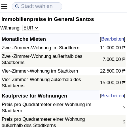
Immobilienpreise in General Santos
Lebenshaltungskosten
Immobilienpreise
Lebensqualität
Währung:
Lebenshaltungskosten-Index (aktuell)
Immobilienpreis-Index (aktuell)
Lebensqualität-Index
Monatliche Mieten
[
Bearbeiten
]
Zwei-Zimmer-Wohnung im Stadtkern
11.000,00 ₱
Lebenshaltungskosten-Index
Immobilienpreis-Index
Lebensqualität-Index (aktuell)
Zwei-Zimmer-Wohnung außerhalb des
7.000,00 ₱
Stadtkerns
Lebenshaltungskosten-Index nach Land
Immobilienpreis-Index nach Land
Lebensqualitätsindex nach Land
Vier-Zimmer-Wohnung im Stadtkern
22.500,00 ₱
in Akaba
Kriminalität
Vier-Zimmer-Wohnung außerhalb des
15.000,00 ₱
Stadtkerns
Kriminalitäts-Index (aktuell)
Kaufpreise für Wohnungen
[
Bearbeiten
]
Preis pro Quadratmeter einer Wohnung im
?
Kriminalitäts-Index
Stadtkern
Preis pro Quadratmeter einer Wohnung
?
Kriminalitätsindex nach Land
außerhalb des Stadtkerns