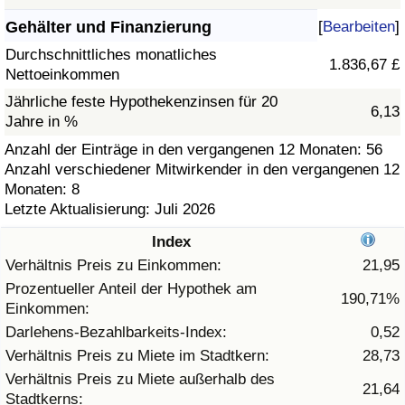
Gehälter und Finanzierung
[
Bearbeiten
]
Gesundheitsversorgung
Durchschnittliches monatliches
1.836,67 £
Nettoeinkommen
Gesundheitsversorgungs-Index (aktuell)
Jährliche feste Hypothekenzinsen für 20
6,13
Jahre in %
Gesundheitsversorgungs-Index
Anzahl der Einträge in den vergangenen 12 Monaten: 56
Anzahl verschiedener Mitwirkender in den vergangenen 12
Gesundheitsversorgungs-Index nach Land
Monaten: 8
Letzte Aktualisierung: Juli 2026
Umweltverschmutzung
Index
Umweltverschmutzungs-Index (aktuell)
Verhältnis Preis zu Einkommen:
21,95
Prozentueller Anteil der Hypothek am
190,71%
Einkommen:
Verschmutzungsindex
Darlehens-Bezahlbarkeits-Index:
0,52
Umweltverschmutzungs-Index nach Land
Verhältnis Preis zu Miete im Stadtkern:
28,73
Verhältnis Preis zu Miete außerhalb des
21,64
Stadtkerns:
Verkehr