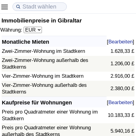
Immobilienpreise in Gibraltar
Lebenshaltungskosten
Immobilienpreise
Lebensqualität
Währung:
Lebenshaltungskosten-Index (aktuell)
Immobilienpreis-Index (aktuell)
Lebensqualität-Index
Monatliche Mieten
[
Bearbeiten
]
Zwei-Zimmer-Wohnung im Stadtkern
1.628,33 £
Lebenshaltungskosten-Index
Immobilienpreis-Index
Lebensqualität-Index (aktuell)
Zwei-Zimmer-Wohnung außerhalb des
1.206,00 £
Stadtkerns
Lebenshaltungskosten-Index nach Land
Immobilienpreis-Index nach Land
Lebensqualitätsindex nach Land
Vier-Zimmer-Wohnung im Stadtkern
2.916,00 £
in Akaba
Kriminalität
Vier-Zimmer-Wohnung außerhalb des
2.380,00 £
Stadtkerns
Kriminalitäts-Index (aktuell)
Kaufpreise für Wohnungen
[
Bearbeiten
]
Preis pro Quadratmeter einer Wohnung im
10.183,33 £
Kriminalitäts-Index
Stadtkern
Preis pro Quadratmeter einer Wohnung
5.940,16 £
Kriminalitätsindex nach Land
außerhalb des Stadtkerns