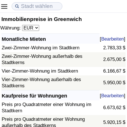
Immobilienpreise in Greenwich
Lebenshaltungskosten
Immobilienpreise
Lebensqualität
Währung:
Lebenshaltungskosten-Index (aktuell)
Immobilienpreis-Index (aktuell)
Lebensqualität-Index
Monatliche Mieten
[
Bearbeiten
]
Zwei-Zimmer-Wohnung im Stadtkern
2.783,33 $
Lebenshaltungskosten-Index
Immobilienpreis-Index
Lebensqualität-Index (aktuell)
Zwei-Zimmer-Wohnung außerhalb des
2.675,00 $
Stadtkerns
Lebenshaltungskosten-Index nach Land
Immobilienpreis-Index nach Land
Lebensqualitätsindex nach Land
Vier-Zimmer-Wohnung im Stadtkern
6.166,67 $
in Akaba
Kriminalität
Vier-Zimmer-Wohnung außerhalb des
5.950,00 $
Stadtkerns
Kriminalitäts-Index (aktuell)
Kaufpreise für Wohnungen
[
Bearbeiten
]
Preis pro Quadratmeter einer Wohnung im
6.673,62 $
Kriminalitäts-Index
Stadtkern
Preis pro Quadratmeter einer Wohnung
5.920,15 $
Kriminalitätsindex nach Land
außerhalb des Stadtkerns