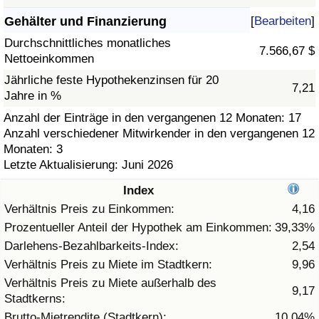
Gehälter und Finanzierung
[
Bearbeiten
]
Gesundheitsversorgung
Durchschnittliches monatliches
7.566,67 $
Nettoeinkommen
Gesundheitsversorgungs-Index (aktuell)
Jährliche feste Hypothekenzinsen für 20
7,21
Jahre in %
Gesundheitsversorgungs-Index
Anzahl der Einträge in den vergangenen 12 Monaten: 17
Anzahl verschiedener Mitwirkender in den vergangenen 12
Gesundheitsversorgungs-Index nach Land
Monaten: 3
Letzte Aktualisierung: Juni 2026
Umweltverschmutzung
Index
Umweltverschmutzungs-Index (aktuell)
Verhältnis Preis zu Einkommen:
4,16
Prozentueller Anteil der Hypothek am Einkommen:
39,33%
Verschmutzungsindex
Darlehens-Bezahlbarkeits-Index:
2,54
Verhältnis Preis zu Miete im Stadtkern:
9,96
Umweltverschmutzungs-Index nach Land
Verhältnis Preis zu Miete außerhalb des
9,17
Stadtkerns:
Verkehr
Brutto-Mietrendite (Stadtkern):
10,04%