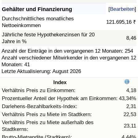
Gehälter und Finanzierung
[
Bearbeiten
]
Gesundheitsversorgung
Durchschnittliches monatliches
121.695,16 ₹
Nettoeinkommen
Gesundheitsversorgungs-Index (aktuell)
Jährliche feste Hypothekenzinsen für 20
8,46
Jahre in %
Gesundheitsversorgungs-Index
Anzahl der Einträge in den vergangenen 12 Monaten: 254
Anzahl verschiedener Mitwirkender in den vergangenen 12
Gesundheitsversorgungs-Index nach Land
Monaten: 41
Letzte Aktualisierung: August 2026
Umweltverschmutzung
Index
Umweltverschmutzungs-Index (aktuell)
Verhältnis Preis zu Einkommen:
4,18
Prozentueller Anteil der Hypothek am Einkommen:
43,34%
Verschmutzungsindex
Darlehens-Bezahlbarkeits-Index:
2,31
Verhältnis Preis zu Miete im Stadtkern:
22,53
Umweltverschmutzungs-Index nach Land
Verhältnis Preis zu Miete außerhalb des
23,11
Stadtkerns:
Verkehr
Brutto-Mietrendite (Stadtkern):
4,44%