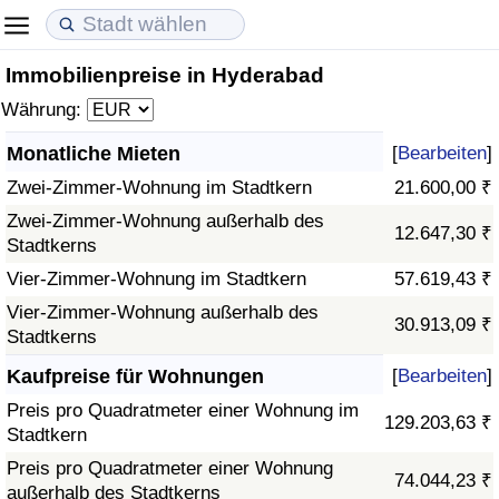
Immobilienpreise in Hyderabad
Lebenshaltungskosten
Immobilienpreise
Lebensqualität
Währung:
Lebenshaltungskosten-Index (aktuell)
Immobilienpreis-Index (aktuell)
Lebensqualität-Index
Monatliche Mieten
[
Bearbeiten
]
Zwei-Zimmer-Wohnung im Stadtkern
21.600,00 ₹
Lebenshaltungskosten-Index
Immobilienpreis-Index
Lebensqualität-Index (aktuell)
Zwei-Zimmer-Wohnung außerhalb des
12.647,30 ₹
Stadtkerns
Lebenshaltungskosten-Index nach Land
Immobilienpreis-Index nach Land
Lebensqualitätsindex nach Land
Vier-Zimmer-Wohnung im Stadtkern
57.619,43 ₹
in Akaba
Kriminalität
Vier-Zimmer-Wohnung außerhalb des
30.913,09 ₹
Stadtkerns
Kriminalitäts-Index (aktuell)
Kaufpreise für Wohnungen
[
Bearbeiten
]
Preis pro Quadratmeter einer Wohnung im
129.203,63 ₹
Kriminalitäts-Index
Stadtkern
Preis pro Quadratmeter einer Wohnung
74.044,23 ₹
Kriminalitätsindex nach Land
außerhalb des Stadtkerns