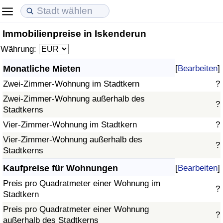
Immobilienpreise in Iskenderun
Lebenshaltungskosten
Immobilienpreise
Lebensqualität
Währung:
Lebenshaltungskosten-Index (aktuell)
Immobilienpreis-Index (aktuell)
Lebensqualität-Index
Monatliche Mieten
[
Bearbeiten
]
Zwei-Zimmer-Wohnung im Stadtkern
?
Lebenshaltungskosten-Index
Immobilienpreis-Index
Lebensqualität-Index (aktuell)
Zwei-Zimmer-Wohnung außerhalb des
?
Stadtkerns
Lebenshaltungskosten-Index nach Land
Immobilienpreis-Index nach Land
Lebensqualitätsindex nach Land
Vier-Zimmer-Wohnung im Stadtkern
?
in Akaba
Kriminalität
Vier-Zimmer-Wohnung außerhalb des
?
Stadtkerns
Kriminalitäts-Index (aktuell)
Kaufpreise für Wohnungen
[
Bearbeiten
]
Preis pro Quadratmeter einer Wohnung im
?
Kriminalitäts-Index
Stadtkern
Preis pro Quadratmeter einer Wohnung
?
Kriminalitätsindex nach Land
außerhalb des Stadtkerns