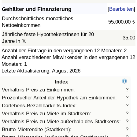
Gehälter und Finanzierung
[
Bearbeiten
]
Gesundheitsversorgung
Durchschnittliches monatliches
55.000,00 ₺
Nettoeinkommen
Gesundheitsversorgungs-Index (aktuell)
Jährliche feste Hypothekenzinsen für 20
35,00
Jahre in %
Gesundheitsversorgungs-Index
Anzahl der Einträge in den vergangenen 12 Monaten: 2
Anzahl verschiedener Mitwirkender in den vergangenen 12
Gesundheitsversorgungs-Index nach Land
Monaten: 1
Letzte Aktualisierung: August 2026
Umweltverschmutzung
Index
Umweltverschmutzungs-Index (aktuell)
Verhältnis Preis zu Einkommen:
?
Prozentueller Anteil der Hypothek am Einkommen:
?
Verschmutzungsindex
Darlehens-Bezahlbarkeits-Index:
?
Verhältnis Preis zu Miete im Stadtkern:
?
Umweltverschmutzungs-Index nach Land
Verhältnis Preis zu Miete außerhalb des Stadtkerns:
?
Brutto-Mietrendite (Stadtkern):
?
Verkehr