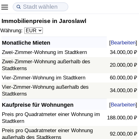
Immobilienpreise in Jaroslawl
Lebenshaltungskosten
Immobilienpreise
Lebensqualität
Währung:
Lebenshaltungskosten-Index (aktuell)
Immobilienpreis-Index (aktuell)
Lebensqualität-Index
Monatliche Mieten
[
Bearbeiten
]
Zwei-Zimmer-Wohnung im Stadtkern
34.000,00 ₽
Lebenshaltungskosten-Index
Immobilienpreis-Index
Lebensqualität-Index (aktuell)
Zwei-Zimmer-Wohnung außerhalb des
20.000,00 ₽
Stadtkerns
Lebenshaltungskosten-Index nach Land
Immobilienpreis-Index nach Land
Lebensqualitätsindex nach Land
Vier-Zimmer-Wohnung im Stadtkern
60.000,00 ₽
in Akaba
Kriminalität
Vier-Zimmer-Wohnung außerhalb des
34.000,00 ₽
Stadtkerns
Kriminalitäts-Index (aktuell)
Kaufpreise für Wohnungen
[
Bearbeiten
]
Preis pro Quadratmeter einer Wohnung im
188.000,00 ₽
Kriminalitäts-Index
Stadtkern
Preis pro Quadratmeter einer Wohnung
92.000,00 ₽
Kriminalitätsindex nach Land
außerhalb des Stadtkerns