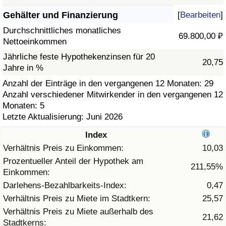
Gehälter und Finanzierung
[
Bearbeiten
]
Gesundheitsversorgung
Durchschnittliches monatliches
69.800,00 ₽
Nettoeinkommen
Gesundheitsversorgungs-Index (aktuell)
Jährliche feste Hypothekenzinsen für 20
20,75
Jahre in %
Gesundheitsversorgungs-Index
Anzahl der Einträge in den vergangenen 12 Monaten: 29
Anzahl verschiedener Mitwirkender in den vergangenen 12
Gesundheitsversorgungs-Index nach Land
Monaten: 5
Letzte Aktualisierung: Juni 2026
Umweltverschmutzung
Index
Umweltverschmutzungs-Index (aktuell)
Verhältnis Preis zu Einkommen:
10,03
Prozentueller Anteil der Hypothek am
211,55%
Einkommen:
Verschmutzungsindex
Darlehens-Bezahlbarkeits-Index:
0,47
Umweltverschmutzungs-Index nach Land
Verhältnis Preis zu Miete im Stadtkern:
25,57
Verhältnis Preis zu Miete außerhalb des
21,62
Stadtkerns:
Verkehr