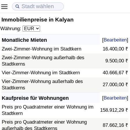
Immobilienpreise in Kalyan
Lebenshaltungskosten
Immobilienpreise
Lebensqualität
Währung:
Lebenshaltungskosten-Index (aktuell)
Immobilienpreis-Index (aktuell)
Lebensqualität-Index
Monatliche Mieten
[
Bearbeiten
]
Zwei-Zimmer-Wohnung im Stadtkern
16.400,00 ₹
Lebenshaltungskosten-Index
Immobilienpreis-Index
Lebensqualität-Index (aktuell)
Zwei-Zimmer-Wohnung außerhalb des
9.500,00 ₹
Stadtkerns
Lebenshaltungskosten-Index nach Land
Immobilienpreis-Index nach Land
Lebensqualitätsindex nach Land
Vier-Zimmer-Wohnung im Stadtkern
40.666,67 ₹
in Akaba
Kriminalität
Vier-Zimmer-Wohnung außerhalb des
27.000,00 ₹
Stadtkerns
Kriminalitäts-Index (aktuell)
Kaufpreise für Wohnungen
[
Bearbeiten
]
Preis pro Quadratmeter einer Wohnung im
158.912,29 ₹
Kriminalitäts-Index
Stadtkern
Preis pro Quadratmeter einer Wohnung
87.662,16 ₹
Kriminalitätsindex nach Land
außerhalb des Stadtkerns