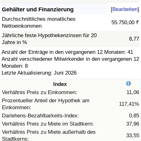
Gehälter und Finanzierung
[
Bearbeiten
]
Gesundheitsversorgung
Durchschnittliches monatliches
55.750,00 ₹
Nettoeinkommen
Gesundheitsversorgungs-Index (aktuell)
Jährliche feste Hypothekenzinsen für 20
8,77
Jahre in %
Gesundheitsversorgungs-Index
Anzahl der Einträge in den vergangenen 12 Monaten: 41
Anzahl verschiedener Mitwirkender in den vergangenen 12
Gesundheitsversorgungs-Index nach Land
Monaten: 8
Letzte Aktualisierung: Juni 2026
Umweltverschmutzung
Index
Umweltverschmutzungs-Index (aktuell)
Verhältnis Preis zu Einkommen:
11,06
Prozentueller Anteil der Hypothek am
117,41%
Einkommen:
Verschmutzungsindex
Darlehens-Bezahlbarkeits-Index:
0,85
Umweltverschmutzungs-Index nach Land
Verhältnis Preis zu Miete im Stadtkern:
37,96
Verhältnis Preis zu Miete außerhalb des
33,55
Stadtkerns:
Verkehr