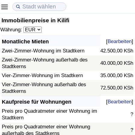
Immobilienpreise in Kilifi
Lebenshaltungskosten
Immobilienpreise
Lebensqualität
Währung:
Lebenshaltungskosten-Index (aktuell)
Immobilienpreis-Index (aktuell)
Lebensqualität-Index
Monatliche Mieten
[
Bearbeiten
]
Zwei-Zimmer-Wohnung im Stadtkern
42.500,00 KSh
Lebenshaltungskosten-Index
Immobilienpreis-Index
Lebensqualität-Index (aktuell)
Zwei-Zimmer-Wohnung außerhalb des
40.000,00 KSh
Stadtkerns
Lebenshaltungskosten-Index nach Land
Immobilienpreis-Index nach Land
Lebensqualitätsindex nach Land
Vier-Zimmer-Wohnung im Stadtkern
35.000,00 KSh
in Akaba
Kriminalität
Vier-Zimmer-Wohnung außerhalb des
72.500,00 KSh
Stadtkerns
Kriminalitäts-Index (aktuell)
Kaufpreise für Wohnungen
[
Bearbeiten
]
Preis pro Quadratmeter einer Wohnung im
?
Kriminalitäts-Index
Stadtkern
Preis pro Quadratmeter einer Wohnung
?
Kriminalitätsindex nach Land
außerhalb des Stadtkerns