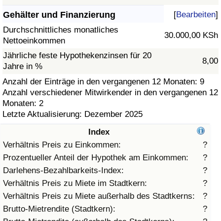
Gehälter und Finanzierung
[
Bearbeiten
]
Gesundheitsversorgung
Durchschnittliches monatliches
30.000,00 KSh
Nettoeinkommen
Gesundheitsversorgungs-Index (aktuell)
Jährliche feste Hypothekenzinsen für 20
8,00
Jahre in %
Gesundheitsversorgungs-Index
Anzahl der Einträge in den vergangenen 12 Monaten: 9
Anzahl verschiedener Mitwirkender in den vergangenen 12
Gesundheitsversorgungs-Index nach Land
Monaten: 2
Letzte Aktualisierung: Dezember 2025
Umweltverschmutzung
Index
Umweltverschmutzungs-Index (aktuell)
Verhältnis Preis zu Einkommen:
?
Prozentueller Anteil der Hypothek am Einkommen:
?
Verschmutzungsindex
Darlehens-Bezahlbarkeits-Index:
?
Verhältnis Preis zu Miete im Stadtkern:
?
Umweltverschmutzungs-Index nach Land
Verhältnis Preis zu Miete außerhalb des Stadtkerns:
?
Brutto-Mietrendite (Stadtkern):
?
Verkehr