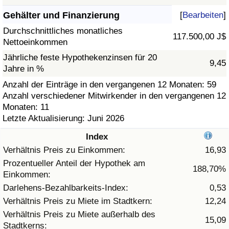
Gehälter und Finanzierung
[
Bearbeiten
]
Gesundheitsversorgung
Durchschnittliches monatliches
117.500,00 J$
Nettoeinkommen
Gesundheitsversorgungs-Index (aktuell)
Jährliche feste Hypothekenzinsen für 20
9,45
Jahre in %
Gesundheitsversorgungs-Index
Anzahl der Einträge in den vergangenen 12 Monaten: 59
Anzahl verschiedener Mitwirkender in den vergangenen 12
Gesundheitsversorgungs-Index nach Land
Monaten: 11
Letzte Aktualisierung: Juni 2026
Umweltverschmutzung
Index
Umweltverschmutzungs-Index (aktuell)
Verhältnis Preis zu Einkommen:
16,93
Prozentueller Anteil der Hypothek am
188,70%
Einkommen:
Verschmutzungsindex
Darlehens-Bezahlbarkeits-Index:
0,53
Umweltverschmutzungs-Index nach Land
Verhältnis Preis zu Miete im Stadtkern:
12,24
Verhältnis Preis zu Miete außerhalb des
15,09
Stadtkerns:
Verkehr