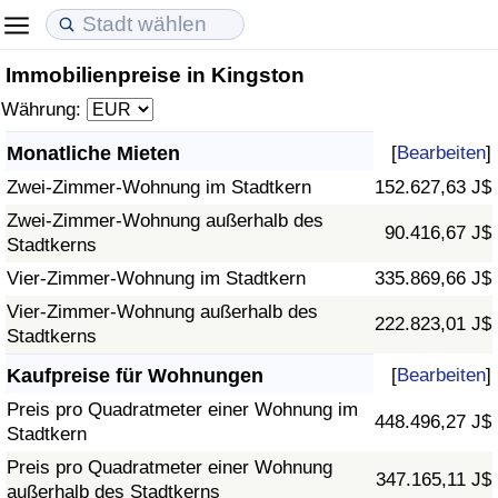
Immobilienpreise in Kingston
Lebenshaltungskosten
Immobilienpreise
Lebensqualität
Währung:
Lebenshaltungskosten-Index (aktuell)
Immobilienpreis-Index (aktuell)
Lebensqualität-Index
Monatliche Mieten
[
Bearbeiten
]
Zwei-Zimmer-Wohnung im Stadtkern
152.627,63 J$
Lebenshaltungskosten-Index
Immobilienpreis-Index
Lebensqualität-Index (aktuell)
Zwei-Zimmer-Wohnung außerhalb des
90.416,67 J$
Stadtkerns
Lebenshaltungskosten-Index nach Land
Immobilienpreis-Index nach Land
Lebensqualitätsindex nach Land
Vier-Zimmer-Wohnung im Stadtkern
335.869,66 J$
in Akaba
Kriminalität
Vier-Zimmer-Wohnung außerhalb des
222.823,01 J$
Stadtkerns
Kriminalitäts-Index (aktuell)
Kaufpreise für Wohnungen
[
Bearbeiten
]
Preis pro Quadratmeter einer Wohnung im
448.496,27 J$
Kriminalitäts-Index
Stadtkern
Preis pro Quadratmeter einer Wohnung
347.165,11 J$
Kriminalitätsindex nach Land
außerhalb des Stadtkerns