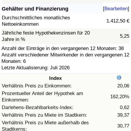
Gehälter und Finanzierung
[
Bearbeiten
]
Gesundheitsversorgung
Durchschnittliches monatliches
1.412,50 €
Nettoeinkommen
Gesundheitsversorgungs-Index (aktuell)
Jährliche feste Hypothekenzinsen für 20
5,25
Jahre in %
Gesundheitsversorgungs-Index
Anzahl der Einträge in den vergangenen 12 Monaten: 38
Anzahl verschiedener Mitwirkender in den vergangenen 12
Gesundheitsversorgungs-Index nach Land
Monaten: 6
Letzte Aktualisierung: Juli 2026
Umweltverschmutzung
Index
Umweltverschmutzungs-Index (aktuell)
Verhältnis Preis zu Einkommen:
20,06
Prozentueller Anteil der Hypothek am
162,20%
Einkommen:
Verschmutzungsindex
Darlehens-Bezahlbarkeits-Index:
0,62
Umweltverschmutzungs-Index nach Land
Verhältnis Preis zu Miete im Stadtkern:
39,37
Verhältnis Preis zu Miete außerhalb des
30,77
Stadtkerns:
Verkehr