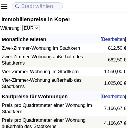
Immobilienpreise in Koper
Lebenshaltungskosten
Immobilienpreise
Lebensqualität
Währung:
Lebenshaltungskosten-Index (aktuell)
Immobilienpreis-Index (aktuell)
Lebensqualität-Index
Monatliche Mieten
[
Bearbeiten
]
Zwei-Zimmer-Wohnung im Stadtkern
812,50 €
Lebenshaltungskosten-Index
Immobilienpreis-Index
Lebensqualität-Index (aktuell)
Zwei-Zimmer-Wohnung außerhalb des
662,50 €
Stadtkerns
Lebenshaltungskosten-Index nach Land
Immobilienpreis-Index nach Land
Lebensqualitätsindex nach Land
Vier-Zimmer-Wohnung im Stadtkern
1.550,00 €
in Akaba
Kriminalität
Vier-Zimmer-Wohnung außerhalb des
1.025,00 €
Stadtkerns
Kriminalitäts-Index (aktuell)
Kaufpreise für Wohnungen
[
Bearbeiten
]
Preis pro Quadratmeter einer Wohnung im
7.166,67 €
Kriminalitäts-Index
Stadtkern
Preis pro Quadratmeter einer Wohnung
4.166,67 €
Kriminalitätsindex nach Land
außerhalb des Stadtkerns