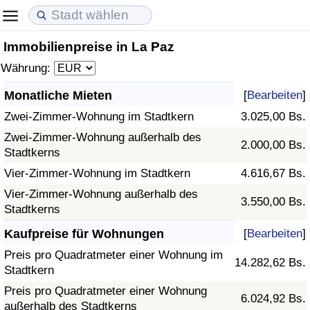
Immobilienpreise in La Paz
Lebenshaltungskosten
Immobilienpreise
Lebensqualität
Währung:
Lebenshaltungskosten-Index (aktuell)
Immobilienpreis-Index (aktuell)
Lebensqualität-Index
Monatliche Mieten
[
Bearbeiten
]
Zwei-Zimmer-Wohnung im Stadtkern
3.025,00 Bs.
Lebenshaltungskosten-Index
Immobilienpreis-Index
Lebensqualität-Index (aktuell)
Zwei-Zimmer-Wohnung außerhalb des
2.000,00 Bs.
Stadtkerns
Lebenshaltungskosten-Index nach Land
Immobilienpreis-Index nach Land
Lebensqualitätsindex nach Land
Vier-Zimmer-Wohnung im Stadtkern
4.616,67 Bs.
in Akaba
Kriminalität
Vier-Zimmer-Wohnung außerhalb des
3.550,00 Bs.
Stadtkerns
Kriminalitäts-Index (aktuell)
Kaufpreise für Wohnungen
[
Bearbeiten
]
Preis pro Quadratmeter einer Wohnung im
14.282,62 Bs.
Kriminalitäts-Index
Stadtkern
Preis pro Quadratmeter einer Wohnung
6.024,92 Bs.
Kriminalitätsindex nach Land
außerhalb des Stadtkerns