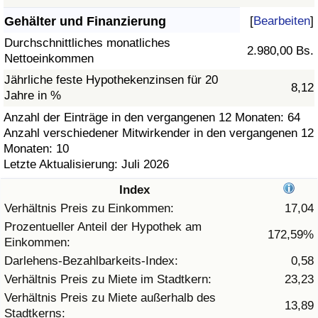
Gehälter und Finanzierung
[
Bearbeiten
]
Gesundheitsversorgung
Durchschnittliches monatliches
2.980,00 Bs.
Nettoeinkommen
Gesundheitsversorgungs-Index (aktuell)
Jährliche feste Hypothekenzinsen für 20
8,12
Jahre in %
Gesundheitsversorgungs-Index
Anzahl der Einträge in den vergangenen 12 Monaten: 64
Anzahl verschiedener Mitwirkender in den vergangenen 12
Gesundheitsversorgungs-Index nach Land
Monaten: 10
Letzte Aktualisierung: Juli 2026
Umweltverschmutzung
Index
Umweltverschmutzungs-Index (aktuell)
Verhältnis Preis zu Einkommen:
17,04
Prozentueller Anteil der Hypothek am
172,59%
Einkommen:
Verschmutzungsindex
Darlehens-Bezahlbarkeits-Index:
0,58
Umweltverschmutzungs-Index nach Land
Verhältnis Preis zu Miete im Stadtkern:
23,23
Verhältnis Preis zu Miete außerhalb des
13,89
Stadtkerns:
Verkehr