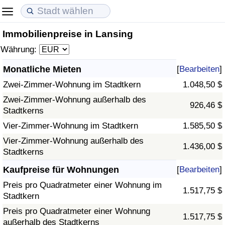
Immobilienpreise in Lansing
Lebenshaltungskosten
Immobilienpreise
Lebensqualität
Währung:
Lebenshaltungskosten-Index (aktuell)
Immobilienpreis-Index (aktuell)
Lebensqualität-Index
Monatliche Mieten
[
Bearbeiten
]
Zwei-Zimmer-Wohnung im Stadtkern
1.048,50 $
Lebenshaltungskosten-Index
Immobilienpreis-Index
Lebensqualität-Index (aktuell)
Zwei-Zimmer-Wohnung außerhalb des
926,46 $
Stadtkerns
Lebenshaltungskosten-Index nach Land
Immobilienpreis-Index nach Land
Lebensqualitätsindex nach Land
Vier-Zimmer-Wohnung im Stadtkern
1.585,50 $
in Akaba
Kriminalität
Vier-Zimmer-Wohnung außerhalb des
1.436,00 $
Stadtkerns
Kriminalitäts-Index (aktuell)
Kaufpreise für Wohnungen
[
Bearbeiten
]
Preis pro Quadratmeter einer Wohnung im
1.517,75 $
Kriminalitäts-Index
Stadtkern
Preis pro Quadratmeter einer Wohnung
1.517,75 $
Kriminalitätsindex nach Land
außerhalb des Stadtkerns