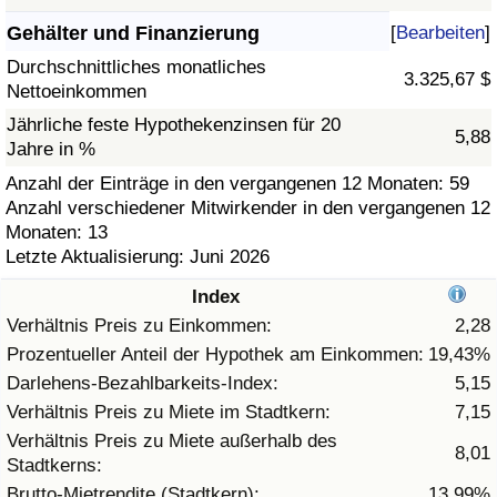
Gehälter und Finanzierung
[
Bearbeiten
]
Gesundheitsversorgung
Durchschnittliches monatliches
3.325,67 $
Nettoeinkommen
Gesundheitsversorgungs-Index (aktuell)
Jährliche feste Hypothekenzinsen für 20
5,88
Jahre in %
Gesundheitsversorgungs-Index
Anzahl der Einträge in den vergangenen 12 Monaten: 59
Anzahl verschiedener Mitwirkender in den vergangenen 12
Gesundheitsversorgungs-Index nach Land
Monaten: 13
Letzte Aktualisierung: Juni 2026
Umweltverschmutzung
Index
Umweltverschmutzungs-Index (aktuell)
Verhältnis Preis zu Einkommen:
2,28
Prozentueller Anteil der Hypothek am Einkommen:
19,43%
Verschmutzungsindex
Darlehens-Bezahlbarkeits-Index:
5,15
Verhältnis Preis zu Miete im Stadtkern:
7,15
Umweltverschmutzungs-Index nach Land
Verhältnis Preis zu Miete außerhalb des
8,01
Stadtkerns:
Verkehr
Brutto-Mietrendite (Stadtkern):
13,99%