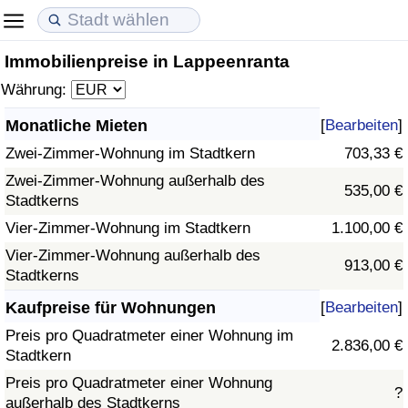
Immobilienpreise in Lappeenranta
Lebenshaltungskosten
Immobilienpreise
Lebensqualität
Währung:
Lebenshaltungskosten-Index (aktuell)
Immobilienpreis-Index (aktuell)
Lebensqualität-Index
Monatliche Mieten
[
Bearbeiten
]
Zwei-Zimmer-Wohnung im Stadtkern
703,33 €
Lebenshaltungskosten-Index
Immobilienpreis-Index
Lebensqualität-Index (aktuell)
Zwei-Zimmer-Wohnung außerhalb des
535,00 €
Stadtkerns
Lebenshaltungskosten-Index nach Land
Immobilienpreis-Index nach Land
Lebensqualitätsindex nach Land
Vier-Zimmer-Wohnung im Stadtkern
1.100,00 €
in Akaba
Kriminalität
Vier-Zimmer-Wohnung außerhalb des
913,00 €
Stadtkerns
Kriminalitäts-Index (aktuell)
Kaufpreise für Wohnungen
[
Bearbeiten
]
Preis pro Quadratmeter einer Wohnung im
2.836,00 €
Kriminalitäts-Index
Stadtkern
Preis pro Quadratmeter einer Wohnung
?
Kriminalitätsindex nach Land
außerhalb des Stadtkerns