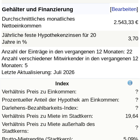
Gehälter und Finanzierung
[
Bearbeiten
]
Gesundheitsversorgung
Durchschnittliches monatliches
2.543,33 €
Nettoeinkommen
Gesundheitsversorgungs-Index (aktuell)
Jährliche feste Hypothekenzinsen für 20
3,70
Jahre in %
Gesundheitsversorgungs-Index
Anzahl der Einträge in den vergangenen 12 Monaten: 22
Anzahl verschiedener Mitwirkender in den vergangenen 12
Gesundheitsversorgungs-Index nach Land
Monaten: 5
Letzte Aktualisierung: Juli 2026
Umweltverschmutzung
Index
Umweltverschmutzungs-Index (aktuell)
Verhältnis Preis zu Einkommen:
?
Prozentueller Anteil der Hypothek am Einkommen:
?
Verschmutzungsindex
Darlehens-Bezahlbarkeits-Index:
?
Verhältnis Preis zu Miete im Stadtkern:
19,64
Umweltverschmutzungs-Index nach Land
Verhältnis Preis zu Miete außerhalb des
?
Stadtkerns:
Verkehr
Brutto-Mietrendite (Stadtkern):
5,09%