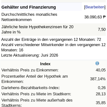
Gehälter und Finanzierung
[
Bearbeiten
]
Gesundheitsversorgung
Durchschnittliches monatliches
38.090,63 ₱
Nettoeinkommen
Gesundheitsversorgungs-Index (aktuell)
Jährliche feste Hypothekenzinsen für 20
7,50
Jahre in %
Gesundheitsversorgungs-Index
Anzahl der Einträge in den vergangenen 12 Monaten: 72
Anzahl verschiedener Mitwirkender in den vergangenen 12
Gesundheitsversorgungs-Index nach Land
Monaten: 16
Letzte Aktualisierung: Juni 2026
Umweltverschmutzung
Index
Umweltverschmutzungs-Index (aktuell)
Verhältnis Preis zu Einkommen:
40,05
Prozentueller Anteil der Hypothek am
387,14%
Einkommen:
Verschmutzungsindex
Darlehens-Bezahlbarkeits-Index:
0,26
Umweltverschmutzungs-Index nach Land
Verhältnis Preis zu Miete im Stadtkern:
28,13
Verhältnis Preis zu Miete außerhalb des
35,85
Stadtkerns:
Verkehr