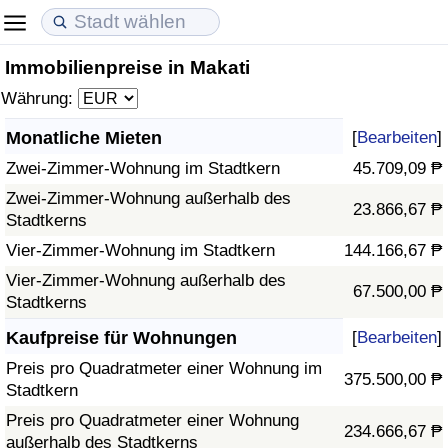
Immobilienpreise in Makati
Lebenshaltungskosten
Immobilienpreise
Lebensqualität
Währung:
Lebenshaltungskosten-Index (aktuell)
Immobilienpreis-Index (aktuell)
Lebensqualität-Index
Monatliche Mieten
[
Bearbeiten
]
Zwei-Zimmer-Wohnung im Stadtkern
45.709,09 ₱
Lebenshaltungskosten-Index
Immobilienpreis-Index
Lebensqualität-Index (aktuell)
Zwei-Zimmer-Wohnung außerhalb des
23.866,67 ₱
Stadtkerns
Lebenshaltungskosten-Index nach Land
Immobilienpreis-Index nach Land
Lebensqualitätsindex nach Land
Vier-Zimmer-Wohnung im Stadtkern
144.166,67 ₱
in Akaba
Kriminalität
Vier-Zimmer-Wohnung außerhalb des
67.500,00 ₱
Stadtkerns
Kriminalitäts-Index (aktuell)
Kaufpreise für Wohnungen
[
Bearbeiten
]
Preis pro Quadratmeter einer Wohnung im
375.500,00 ₱
Kriminalitäts-Index
Stadtkern
Preis pro Quadratmeter einer Wohnung
234.666,67 ₱
Kriminalitätsindex nach Land
außerhalb des Stadtkerns