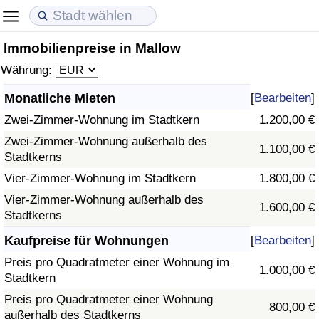
Immobilienpreise in Mallow
Lebenshaltungskosten
Immobilienpreise
Lebensqualität
Währung:
Lebenshaltungskosten-Index (aktuell)
Immobilienpreis-Index (aktuell)
Lebensqualität-Index
Monatliche Mieten
[
Bearbeiten
]
Zwei-Zimmer-Wohnung im Stadtkern
1.200,00 €
Lebenshaltungskosten-Index
Immobilienpreis-Index
Lebensqualität-Index (aktuell)
Zwei-Zimmer-Wohnung außerhalb des
1.100,00 €
Stadtkerns
Lebenshaltungskosten-Index nach Land
Immobilienpreis-Index nach Land
Lebensqualitätsindex nach Land
Vier-Zimmer-Wohnung im Stadtkern
1.800,00 €
in Akaba
Kriminalität
Vier-Zimmer-Wohnung außerhalb des
1.600,00 €
Stadtkerns
Kriminalitäts-Index (aktuell)
Kaufpreise für Wohnungen
[
Bearbeiten
]
Preis pro Quadratmeter einer Wohnung im
1.000,00 €
Kriminalitäts-Index
Stadtkern
Preis pro Quadratmeter einer Wohnung
800,00 €
Kriminalitätsindex nach Land
außerhalb des Stadtkerns