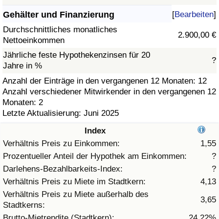
Gehälter und Finanzierung
[
Bearbeiten
]
Gesundheitsversorgung
Durchschnittliches monatliches
2.900,00 €
Nettoeinkommen
Gesundheitsversorgungs-Index (aktuell)
Jährliche feste Hypothekenzinsen für 20
?
Jahre in %
Gesundheitsversorgungs-Index
Anzahl der Einträge in den vergangenen 12 Monaten: 12
Anzahl verschiedener Mitwirkender in den vergangenen 12
Gesundheitsversorgungs-Index nach Land
Monaten: 2
Letzte Aktualisierung: Juni 2025
Umweltverschmutzung
Index
Umweltverschmutzungs-Index (aktuell)
Verhältnis Preis zu Einkommen:
1,55
Prozentueller Anteil der Hypothek am Einkommen:
?
Verschmutzungsindex
Darlehens-Bezahlbarkeits-Index:
?
Verhältnis Preis zu Miete im Stadtkern:
4,13
Umweltverschmutzungs-Index nach Land
Verhältnis Preis zu Miete außerhalb des
3,65
Stadtkerns:
Verkehr
Brutto-Mietrendite (Stadtkern):
24,22%