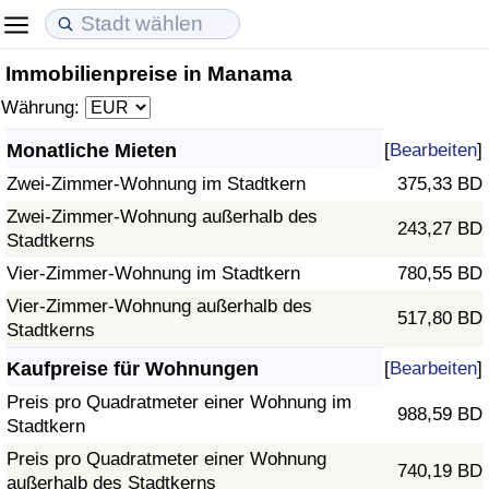
Immobilienpreise in Manama
Lebenshaltungskosten
Immobilienpreise
Lebensqualität
Währung:
Lebenshaltungskosten-Index (aktuell)
Immobilienpreis-Index (aktuell)
Lebensqualität-Index
Monatliche Mieten
[
Bearbeiten
]
Zwei-Zimmer-Wohnung im Stadtkern
375,33 BD
Lebenshaltungskosten-Index
Immobilienpreis-Index
Lebensqualität-Index (aktuell)
Zwei-Zimmer-Wohnung außerhalb des
243,27 BD
Stadtkerns
Lebenshaltungskosten-Index nach Land
Immobilienpreis-Index nach Land
Lebensqualitätsindex nach Land
Vier-Zimmer-Wohnung im Stadtkern
780,55 BD
in Akaba
Kriminalität
Vier-Zimmer-Wohnung außerhalb des
517,80 BD
Stadtkerns
Kriminalitäts-Index (aktuell)
Kaufpreise für Wohnungen
[
Bearbeiten
]
Preis pro Quadratmeter einer Wohnung im
988,59 BD
Kriminalitäts-Index
Stadtkern
Preis pro Quadratmeter einer Wohnung
740,19 BD
Kriminalitätsindex nach Land
außerhalb des Stadtkerns