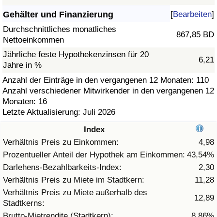
Gehälter und Finanzierung
[
Bearbeiten
]
Gesundheitsversorgung
Durchschnittliches monatliches
867,85 BD
Nettoeinkommen
Gesundheitsversorgungs-Index (aktuell)
Jährliche feste Hypothekenzinsen für 20
6,21
Jahre in %
Gesundheitsversorgungs-Index
Anzahl der Einträge in den vergangenen 12 Monaten: 110
Anzahl verschiedener Mitwirkender in den vergangenen 12
Gesundheitsversorgungs-Index nach Land
Monaten: 16
Letzte Aktualisierung: Juli 2026
Umweltverschmutzung
Index
Umweltverschmutzungs-Index (aktuell)
Verhältnis Preis zu Einkommen:
4,98
Prozentueller Anteil der Hypothek am Einkommen:
43,54%
Verschmutzungsindex
Darlehens-Bezahlbarkeits-Index:
2,30
Verhältnis Preis zu Miete im Stadtkern:
11,28
Umweltverschmutzungs-Index nach Land
Verhältnis Preis zu Miete außerhalb des
12,89
Stadtkerns:
Verkehr
Brutto-Mietrendite (Stadtkern):
8,86%