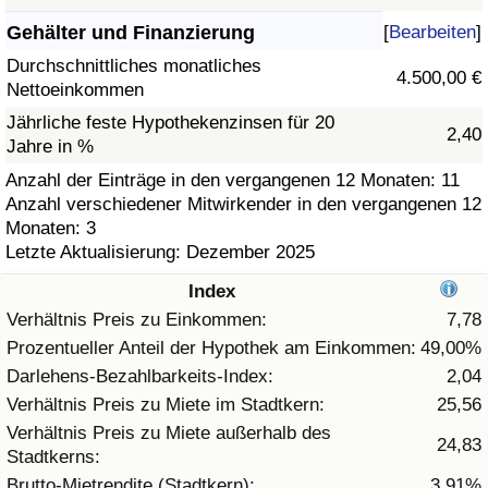
Gehälter und Finanzierung
[
Bearbeiten
]
Gesundheitsversorgung
Durchschnittliches monatliches
4.500,00 €
Nettoeinkommen
Gesundheitsversorgungs-Index (aktuell)
Jährliche feste Hypothekenzinsen für 20
2,40
Jahre in %
Gesundheitsversorgungs-Index
Anzahl der Einträge in den vergangenen 12 Monaten: 11
Anzahl verschiedener Mitwirkender in den vergangenen 12
Gesundheitsversorgungs-Index nach Land
Monaten: 3
Letzte Aktualisierung: Dezember 2025
Umweltverschmutzung
Index
Umweltverschmutzungs-Index (aktuell)
Verhältnis Preis zu Einkommen:
7,78
Prozentueller Anteil der Hypothek am Einkommen:
49,00%
Verschmutzungsindex
Darlehens-Bezahlbarkeits-Index:
2,04
Verhältnis Preis zu Miete im Stadtkern:
25,56
Umweltverschmutzungs-Index nach Land
Verhältnis Preis zu Miete außerhalb des
24,83
Stadtkerns:
Verkehr
Brutto-Mietrendite (Stadtkern):
3,91%