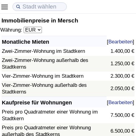
Immobilienpreise in Mersch
Lebenshaltungskosten
Immobilienpreise
Lebensqualität
Währung:
Lebenshaltungskosten-Index (aktuell)
Immobilienpreis-Index (aktuell)
Lebensqualität-Index
Monatliche Mieten
[
Bearbeiten
]
Zwei-Zimmer-Wohnung im Stadtkern
1.400,00 €
Lebenshaltungskosten-Index
Immobilienpreis-Index
Lebensqualität-Index (aktuell)
Zwei-Zimmer-Wohnung außerhalb des
1.250,00 €
Stadtkerns
Lebenshaltungskosten-Index nach Land
Immobilienpreis-Index nach Land
Lebensqualitätsindex nach Land
Vier-Zimmer-Wohnung im Stadtkern
2.300,00 €
in Akaba
Kriminalität
Vier-Zimmer-Wohnung außerhalb des
2.050,00 €
Stadtkerns
Kriminalitäts-Index (aktuell)
Kaufpreise für Wohnungen
[
Bearbeiten
]
Preis pro Quadratmeter einer Wohnung im
7.500,00 €
Kriminalitäts-Index
Stadtkern
Preis pro Quadratmeter einer Wohnung
6.500,00 €
Kriminalitätsindex nach Land
außerhalb des Stadtkerns