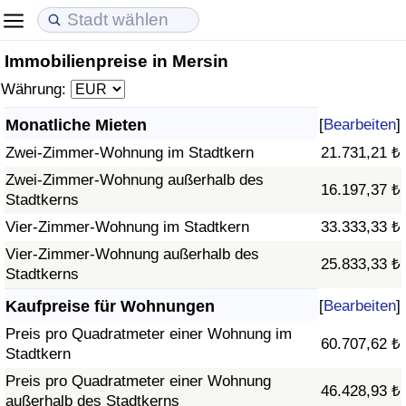
Immobilienpreise in Mersin
Lebenshaltungskosten
Immobilienpreise
Lebensqualität
Währung:
Lebenshaltungskosten-Index (aktuell)
Immobilienpreis-Index (aktuell)
Lebensqualität-Index
Monatliche Mieten
[
Bearbeiten
]
Zwei-Zimmer-Wohnung im Stadtkern
21.731,21 ₺
Lebenshaltungskosten-Index
Immobilienpreis-Index
Lebensqualität-Index (aktuell)
Zwei-Zimmer-Wohnung außerhalb des
16.197,37 ₺
Stadtkerns
Lebenshaltungskosten-Index nach Land
Immobilienpreis-Index nach Land
Lebensqualitätsindex nach Land
Vier-Zimmer-Wohnung im Stadtkern
33.333,33 ₺
in Akaba
Kriminalität
Vier-Zimmer-Wohnung außerhalb des
25.833,33 ₺
Stadtkerns
Kriminalitäts-Index (aktuell)
Kaufpreise für Wohnungen
[
Bearbeiten
]
Preis pro Quadratmeter einer Wohnung im
60.707,62 ₺
Kriminalitäts-Index
Stadtkern
Preis pro Quadratmeter einer Wohnung
46.428,93 ₺
Kriminalitätsindex nach Land
außerhalb des Stadtkerns