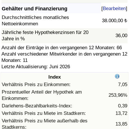
Gehälter und Finanzierung
[
Bearbeiten
]
Gesundheitsversorgung
Durchschnittliches monatliches
38.000,00 ₺
Nettoeinkommen
Gesundheitsversorgungs-Index (aktuell)
Jährliche feste Hypothekenzinsen für 20
36,00
Jahre in %
Gesundheitsversorgungs-Index
Anzahl der Einträge in den vergangenen 12 Monaten: 66
Anzahl verschiedener Mitwirkender in den vergangenen 12
Gesundheitsversorgungs-Index nach Land
Monaten: 11
Letzte Aktualisierung: Juni 2026
Umweltverschmutzung
Index
Umweltverschmutzungs-Index (aktuell)
Verhältnis Preis zu Einkommen:
7,05
Prozentueller Anteil der Hypothek am
253,96%
Einkommen:
Verschmutzungsindex
Darlehens-Bezahlbarkeits-Index:
0,39
Umweltverschmutzungs-Index nach Land
Verhältnis Preis zu Miete im Stadtkern:
13,72
Verhältnis Preis zu Miete außerhalb des
13,85
Stadtkerns:
Verkehr