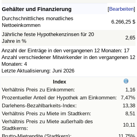
Gehälter und Finanzierung
[
Bearbeiten
]
Gesundheitsversorgung
Durchschnittliches monatliches
6.266,25 $
Nettoeinkommen
Gesundheitsversorgungs-Index (aktuell)
Jährliche feste Hypothekenzinsen für 20
2,65
Jahre in %
Gesundheitsversorgungs-Index
Anzahl der Einträge in den vergangenen 12 Monaten: 17
Anzahl verschiedener Mitwirkender in den vergangenen 12
Gesundheitsversorgungs-Index nach Land
Monaten: 4
Letzte Aktualisierung: Juni 2026
Umweltverschmutzung
Index
Umweltverschmutzungs-Index (aktuell)
Verhältnis Preis zu Einkommen:
1,16
Prozentueller Anteil der Hypothek am Einkommen:
7,47%
Verschmutzungsindex
Darlehens-Bezahlbarkeits-Index:
13,38
Verhältnis Preis zu Miete im Stadtkern:
8,51
Umweltverschmutzungs-Index nach Land
Verhältnis Preis zu Miete außerhalb des
10,11
Stadtkerns:
Verkehr
Brutto-Mietrendite (Stadtkern):
11,75%