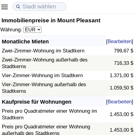
Immobilienpreise in Mount Pleasant
Lebenshaltungskosten
Immobilienpreise
Lebensqualität
Währung:
Lebenshaltungskosten-Index (aktuell)
Immobilienpreis-Index (aktuell)
Lebensqualität-Index
Monatliche Mieten
[
Bearbeiten
]
Zwei-Zimmer-Wohnung im Stadtkern
799,67 $
Lebenshaltungskosten-Index
Immobilienpreis-Index
Lebensqualität-Index (aktuell)
Zwei-Zimmer-Wohnung außerhalb des
716,33 $
Stadtkerns
Lebenshaltungskosten-Index nach Land
Immobilienpreis-Index nach Land
Lebensqualitätsindex nach Land
Vier-Zimmer-Wohnung im Stadtkern
1.371,00 $
in Akaba
Kriminalität
Vier-Zimmer-Wohnung außerhalb des
1.059,50 $
Stadtkerns
Kriminalitäts-Index (aktuell)
Kaufpreise für Wohnungen
[
Bearbeiten
]
Preis pro Quadratmeter einer Wohnung im
1.453,00 $
Kriminalitäts-Index
Stadtkern
Preis pro Quadratmeter einer Wohnung
1.453,00 $
Kriminalitätsindex nach Land
außerhalb des Stadtkerns