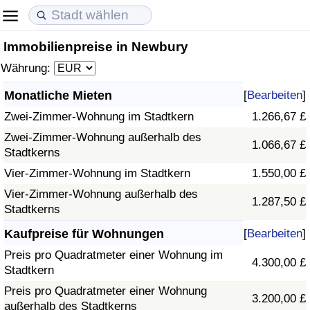
Immobilienpreise in Newbury
Lebenshaltungskosten
Immobilienpreise
Lebensqualität
Währung:
Lebenshaltungskosten-Index (aktuell)
Immobilienpreis-Index (aktuell)
Lebensqualität-Index
Monatliche Mieten
[
Bearbeiten
]
Zwei-Zimmer-Wohnung im Stadtkern
1.266,67 £
Lebenshaltungskosten-Index
Immobilienpreis-Index
Lebensqualität-Index (aktuell)
Zwei-Zimmer-Wohnung außerhalb des
1.066,67 £
Stadtkerns
Lebenshaltungskosten-Index nach Land
Immobilienpreis-Index nach Land
Lebensqualitätsindex nach Land
Vier-Zimmer-Wohnung im Stadtkern
1.550,00 £
in Akaba
Kriminalität
Vier-Zimmer-Wohnung außerhalb des
1.287,50 £
Stadtkerns
Kriminalitäts-Index (aktuell)
Kaufpreise für Wohnungen
[
Bearbeiten
]
Preis pro Quadratmeter einer Wohnung im
4.300,00 £
Kriminalitäts-Index
Stadtkern
Preis pro Quadratmeter einer Wohnung
3.200,00 £
Kriminalitätsindex nach Land
außerhalb des Stadtkerns