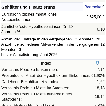
Gehälter und Finanzierung
[
Bearbeiten
]
Gesundheitsversorgung
Durchschnittliches monatliches
2.625,00 £
Nettoeinkommen
Gesundheitsversorgungs-Index (aktuell)
Jährliche feste Hypothekenzinsen für 20
6,10
Jahre in %
Gesundheitsversorgungs-Index
Anzahl der Einträge in den vergangenen 12 Monaten: 28
Anzahl verschiedener Mitwirkender in den vergangenen 12
Gesundheitsversorgungs-Index nach Land
Monaten: 6
Letzte Aktualisierung: Juni 2026
Umweltverschmutzung
Index
Umweltverschmutzungs-Index (aktuell)
Verhältnis Preis zu Einkommen:
7,14
Prozentueller Anteil der Hypothek am Einkommen:
61,90%
Verschmutzungsindex
Darlehens-Bezahlbarkeits-Index:
1,62
Verhältnis Preis zu Miete im Stadtkern:
18,18
Umweltverschmutzungs-Index nach Land
Verhältnis Preis zu Miete außerhalb des
16,14
Stadtkerns:
Verkehr
Brutto-Mietrendite (Stadtkern):
5,50%