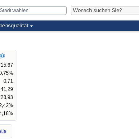
bensqualität
15,67
0,75%
0,71
41,29
23,93
2,42%
4,18%
tle