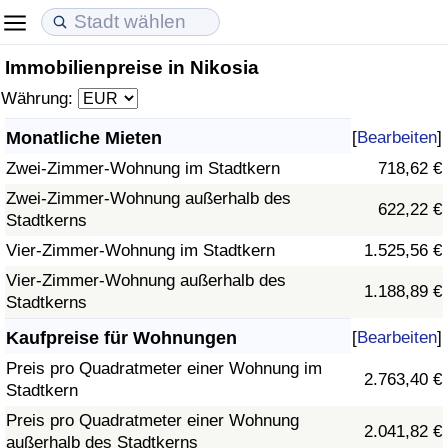
Immobilienpreise in Nikosia
Lebenshaltungskosten
Immobilienpreise
Lebensqualität
Währung:
Lebenshaltungskosten-Index (aktuell)
Immobilienpreis-Index (aktuell)
Lebensqualität-Index
Monatliche Mieten
[
Bearbeiten
]
Zwei-Zimmer-Wohnung im Stadtkern
718,62 €
Lebenshaltungskosten-Index
Immobilienpreis-Index
Lebensqualität-Index (aktuell)
Zwei-Zimmer-Wohnung außerhalb des
622,22 €
Stadtkerns
Lebenshaltungskosten-Index nach Land
Immobilienpreis-Index nach Land
Lebensqualitätsindex nach Land
Vier-Zimmer-Wohnung im Stadtkern
1.525,56 €
in Akaba
Kriminalität
Vier-Zimmer-Wohnung außerhalb des
1.188,89 €
Stadtkerns
Kriminalitäts-Index (aktuell)
Kaufpreise für Wohnungen
[
Bearbeiten
]
Preis pro Quadratmeter einer Wohnung im
2.763,40 €
Kriminalitäts-Index
Stadtkern
Preis pro Quadratmeter einer Wohnung
2.041,82 €
Kriminalitätsindex nach Land
außerhalb des Stadtkerns