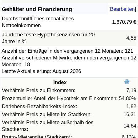
Gehälter und Finanzierung
[
Bearbeiten
]
Gesundheitsversorgung
Durchschnittliches monatliches
1.670,79 €
Nettoeinkommen
Gesundheitsversorgungs-Index (aktuell)
Jährliche feste Hypothekenzinsen für 20
4,55
Jahre in %
Gesundheitsversorgungs-Index
Anzahl der Einträge in den vergangenen 12 Monaten: 121
Anzahl verschiedener Mitwirkender in den vergangenen 12
Gesundheitsversorgungs-Index nach Land
Monaten: 18
Letzte Aktualisierung: August 2026
Umweltverschmutzung
Index
Umweltverschmutzungs-Index (aktuell)
Verhältnis Preis zu Einkommen:
7,19
Prozentueller Anteil der Hypothek am Einkommen:
54,80%
Verschmutzungsindex
Darlehens-Bezahlbarkeits-Index:
1,82
Verhältnis Preis zu Miete im Stadtkern:
16,31
Umweltverschmutzungs-Index nach Land
Verhältnis Preis zu Miete außerhalb des
14,64
Stadtkerns:
Verkehr
Brutto-Mietrendite (Stadtkern):
6,13%