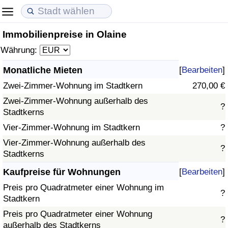
Immobilienpreise in Olaine
Lebenshaltungskosten
Immobilienpreise
Lebensqualität
Währung:
Lebenshaltungskosten-Index (aktuell)
Immobilienpreis-Index (aktuell)
Lebensqualität-Index
Monatliche Mieten
[
Bearbeiten
]
Zwei-Zimmer-Wohnung im Stadtkern
270,00 €
Lebenshaltungskosten-Index
Immobilienpreis-Index
Lebensqualität-Index (aktuell)
Zwei-Zimmer-Wohnung außerhalb des
?
Stadtkerns
Lebenshaltungskosten-Index nach Land
Immobilienpreis-Index nach Land
Lebensqualitätsindex nach Land
Vier-Zimmer-Wohnung im Stadtkern
?
in Akaba
Kriminalität
Vier-Zimmer-Wohnung außerhalb des
?
Stadtkerns
Kriminalitäts-Index (aktuell)
Kaufpreise für Wohnungen
[
Bearbeiten
]
Preis pro Quadratmeter einer Wohnung im
?
Kriminalitäts-Index
Stadtkern
Preis pro Quadratmeter einer Wohnung
?
Kriminalitätsindex nach Land
außerhalb des Stadtkerns