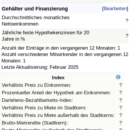
Gehälter und Finanzierung
[
Bearbeiten
]
Gesundheitsversorgung
Durchschnittliches monatliches
?
Nettoeinkommen
Gesundheitsversorgungs-Index (aktuell)
Jährliche feste Hypothekenzinsen für 20
?
Jahre in %
Gesundheitsversorgungs-Index
Anzahl der Einträge in den vergangenen 12 Monaten: 1
Anzahl verschiedener Mitwirkender in den vergangenen 12
Gesundheitsversorgungs-Index nach Land
Monaten: 1
Letzte Aktualisierung: Februar 2025
Umweltverschmutzung
Index
Umweltverschmutzungs-Index (aktuell)
Verhältnis Preis zu Einkommen:
?
Prozentueller Anteil der Hypothek am Einkommen:
?
Verschmutzungsindex
Darlehens-Bezahlbarkeits-Index:
?
Verhältnis Preis zu Miete im Stadtkern:
?
Umweltverschmutzungs-Index nach Land
Verhältnis Preis zu Miete außerhalb des Stadtkerns:
?
Brutto-Mietrendite (Stadtkern):
?
Verkehr