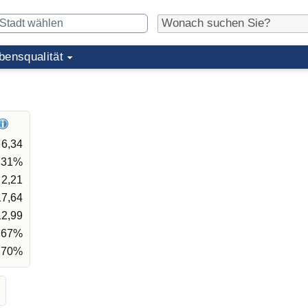
bensqualität
6,34
,31%
2,21
17,64
12,99
,67%
,70%