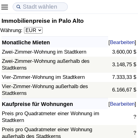
Immobilienpreise in Palo Alto
Lebenshaltungskosten
Immobilienpreise
Lebensqualität
Währung:
Lebenshaltungskosten-Index (aktuell)
Immobilienpreis-Index (aktuell)
Lebensqualität-Index
Monatliche Mieten
[
Bearbeiten
]
Zwei-Zimmer-Wohnung im Stadtkern
3.600,00 $
Lebenshaltungskosten-Index
Immobilienpreis-Index
Lebensqualität-Index (aktuell)
Zwei-Zimmer-Wohnung außerhalb des
3.148,75 $
Stadtkerns
Lebenshaltungskosten-Index nach Land
Immobilienpreis-Index nach Land
Lebensqualitätsindex nach Land
Vier-Zimmer-Wohnung im Stadtkern
7.333,33 $
in Akaba
Kriminalität
Vier-Zimmer-Wohnung außerhalb des
6.166,67 $
Stadtkerns
Kriminalitäts-Index (aktuell)
Kaufpreise für Wohnungen
[
Bearbeiten
]
Preis pro Quadratmeter einer Wohnung im
?
Kriminalitäts-Index
Stadtkern
Preis pro Quadratmeter einer Wohnung
?
Kriminalitätsindex nach Land
außerhalb des Stadtkerns