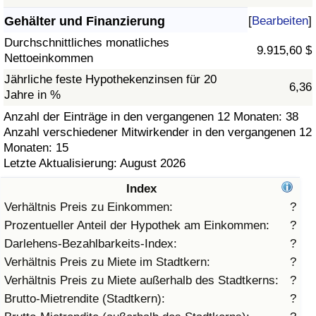
Gehälter und Finanzierung
[
Bearbeiten
]
Gesundheitsversorgung
Durchschnittliches monatliches
9.915,60 $
Nettoeinkommen
Gesundheitsversorgungs-Index (aktuell)
Jährliche feste Hypothekenzinsen für 20
6,36
Jahre in %
Gesundheitsversorgungs-Index
Anzahl der Einträge in den vergangenen 12 Monaten: 38
Anzahl verschiedener Mitwirkender in den vergangenen 12
Gesundheitsversorgungs-Index nach Land
Monaten: 15
Letzte Aktualisierung: August 2026
Umweltverschmutzung
Index
Umweltverschmutzungs-Index (aktuell)
Verhältnis Preis zu Einkommen:
?
Prozentueller Anteil der Hypothek am Einkommen:
?
Verschmutzungsindex
Darlehens-Bezahlbarkeits-Index:
?
Verhältnis Preis zu Miete im Stadtkern:
?
Umweltverschmutzungs-Index nach Land
Verhältnis Preis zu Miete außerhalb des Stadtkerns:
?
Brutto-Mietrendite (Stadtkern):
?
Verkehr