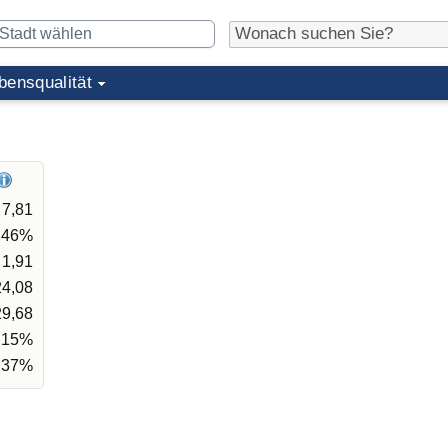
bensqualität
7,81
,46%
1,91
24,08
29,68
,15%
,37%