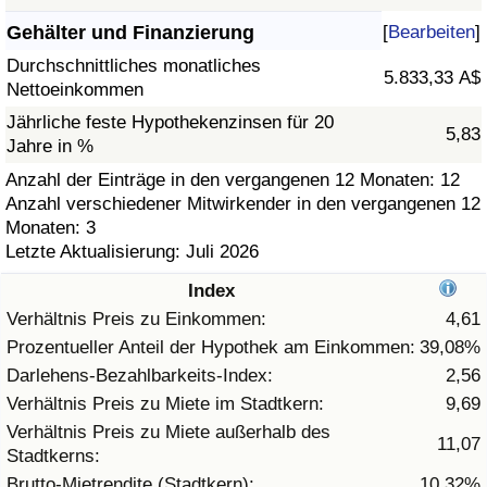
Gehälter und Finanzierung
[
Bearbeiten
]
Gesundheitsversorgung
Durchschnittliches monatliches
5.833,33 A$
Nettoeinkommen
Gesundheitsversorgungs-Index (aktuell)
Jährliche feste Hypothekenzinsen für 20
5,83
Jahre in %
Gesundheitsversorgungs-Index
Anzahl der Einträge in den vergangenen 12 Monaten: 12
Anzahl verschiedener Mitwirkender in den vergangenen 12
Gesundheitsversorgungs-Index nach Land
Monaten: 3
Letzte Aktualisierung: Juli 2026
Umweltverschmutzung
Index
Umweltverschmutzungs-Index (aktuell)
Verhältnis Preis zu Einkommen:
4,61
Prozentueller Anteil der Hypothek am Einkommen:
39,08%
Verschmutzungsindex
Darlehens-Bezahlbarkeits-Index:
2,56
Verhältnis Preis zu Miete im Stadtkern:
9,69
Umweltverschmutzungs-Index nach Land
Verhältnis Preis zu Miete außerhalb des
11,07
Stadtkerns:
Verkehr
Brutto-Mietrendite (Stadtkern):
10,32%