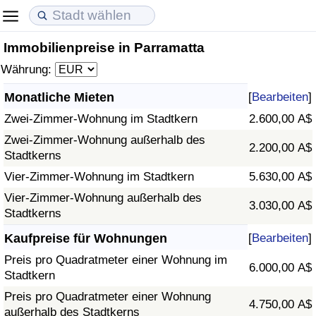
Immobilienpreise in Parramatta
Lebenshaltungskosten
Immobilienpreise
Lebensqualität
Währung:
Lebenshaltungskosten-Index (aktuell)
Immobilienpreis-Index (aktuell)
Lebensqualität-Index
Monatliche Mieten
[
Bearbeiten
]
Zwei-Zimmer-Wohnung im Stadtkern
2.600,00 A$
Lebenshaltungskosten-Index
Immobilienpreis-Index
Lebensqualität-Index (aktuell)
Zwei-Zimmer-Wohnung außerhalb des
2.200,00 A$
Stadtkerns
Lebenshaltungskosten-Index nach Land
Immobilienpreis-Index nach Land
Lebensqualitätsindex nach Land
Vier-Zimmer-Wohnung im Stadtkern
5.630,00 A$
in Akaba
Kriminalität
Vier-Zimmer-Wohnung außerhalb des
3.030,00 A$
Stadtkerns
Kriminalitäts-Index (aktuell)
Kaufpreise für Wohnungen
[
Bearbeiten
]
Preis pro Quadratmeter einer Wohnung im
6.000,00 A$
Kriminalitäts-Index
Stadtkern
Preis pro Quadratmeter einer Wohnung
4.750,00 A$
Kriminalitätsindex nach Land
außerhalb des Stadtkerns