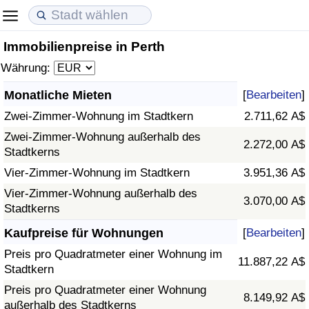
Immobilienpreise in Perth
Lebenshaltungskosten
Immobilienpreise
Lebensqualität
Währung:
Lebenshaltungskosten-Index (aktuell)
Immobilienpreis-Index (aktuell)
Lebensqualität-Index
Monatliche Mieten
[
Bearbeiten
]
Zwei-Zimmer-Wohnung im Stadtkern
2.711,62 A$
Lebenshaltungskosten-Index
Immobilienpreis-Index
Lebensqualität-Index (aktuell)
Zwei-Zimmer-Wohnung außerhalb des
2.272,00 A$
Stadtkerns
Lebenshaltungskosten-Index nach Land
Immobilienpreis-Index nach Land
Lebensqualitätsindex nach Land
Vier-Zimmer-Wohnung im Stadtkern
3.951,36 A$
in Akaba
Kriminalität
Vier-Zimmer-Wohnung außerhalb des
3.070,00 A$
Stadtkerns
Kriminalitäts-Index (aktuell)
Kaufpreise für Wohnungen
[
Bearbeiten
]
Preis pro Quadratmeter einer Wohnung im
11.887,22 A$
Kriminalitäts-Index
Stadtkern
Preis pro Quadratmeter einer Wohnung
8.149,92 A$
Kriminalitätsindex nach Land
außerhalb des Stadtkerns