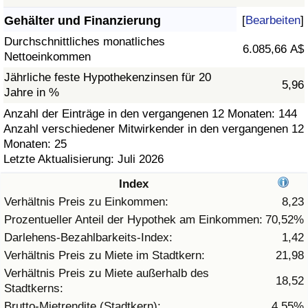
Gehälter und Finanzierung
[
Bearbeiten
]
Gesundheitsversorgung
Durchschnittliches monatliches
6.085,66 A$
Nettoeinkommen
Gesundheitsversorgungs-Index (aktuell)
Jährliche feste Hypothekenzinsen für 20
5,96
Jahre in %
Gesundheitsversorgungs-Index
Anzahl der Einträge in den vergangenen 12 Monaten: 144
Anzahl verschiedener Mitwirkender in den vergangenen 12
Gesundheitsversorgungs-Index nach Land
Monaten: 25
Letzte Aktualisierung: Juli 2026
Umweltverschmutzung
Index
Umweltverschmutzungs-Index (aktuell)
Verhältnis Preis zu Einkommen:
8,23
Prozentueller Anteil der Hypothek am Einkommen:
70,52%
Verschmutzungsindex
Darlehens-Bezahlbarkeits-Index:
1,42
Verhältnis Preis zu Miete im Stadtkern:
21,98
Umweltverschmutzungs-Index nach Land
Verhältnis Preis zu Miete außerhalb des
18,52
Stadtkerns:
Verkehr
Brutto-Mietrendite (Stadtkern):
4,55%