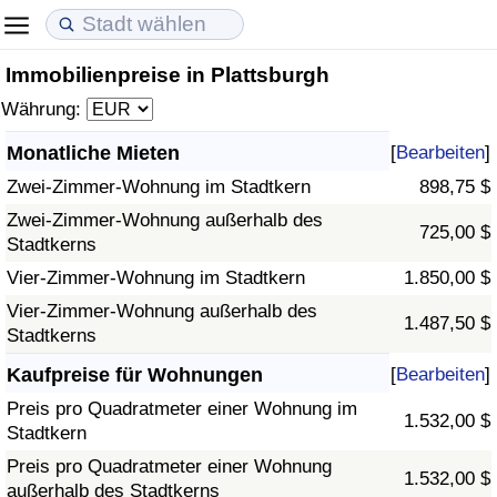
Immobilienpreise in Plattsburgh
Lebenshaltungskosten
Immobilienpreise
Lebensqualität
Währung:
Lebenshaltungskosten-Index (aktuell)
Immobilienpreis-Index (aktuell)
Lebensqualität-Index
Monatliche Mieten
[
Bearbeiten
]
Zwei-Zimmer-Wohnung im Stadtkern
898,75 $
Lebenshaltungskosten-Index
Immobilienpreis-Index
Lebensqualität-Index (aktuell)
Zwei-Zimmer-Wohnung außerhalb des
725,00 $
Stadtkerns
Lebenshaltungskosten-Index nach Land
Immobilienpreis-Index nach Land
Lebensqualitätsindex nach Land
Vier-Zimmer-Wohnung im Stadtkern
1.850,00 $
in Akaba
Kriminalität
Vier-Zimmer-Wohnung außerhalb des
1.487,50 $
Stadtkerns
Kriminalitäts-Index (aktuell)
Kaufpreise für Wohnungen
[
Bearbeiten
]
Preis pro Quadratmeter einer Wohnung im
1.532,00 $
Kriminalitäts-Index
Stadtkern
Preis pro Quadratmeter einer Wohnung
1.532,00 $
Kriminalitätsindex nach Land
außerhalb des Stadtkerns