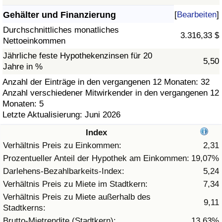
Gehälter und Finanzierung
[
Bearbeiten
]
Gesundheitsversorgung
Durchschnittliches monatliches
3.316,33 $
Nettoeinkommen
Gesundheitsversorgungs-Index (aktuell)
Jährliche feste Hypothekenzinsen für 20
5,50
Jahre in %
Gesundheitsversorgungs-Index
Anzahl der Einträge in den vergangenen 12 Monaten: 32
Anzahl verschiedener Mitwirkender in den vergangenen 12
Gesundheitsversorgungs-Index nach Land
Monaten: 5
Letzte Aktualisierung: Juni 2026
Umweltverschmutzung
Index
Umweltverschmutzungs-Index (aktuell)
Verhältnis Preis zu Einkommen:
2,31
Prozentueller Anteil der Hypothek am Einkommen:
19,07%
Verschmutzungsindex
Darlehens-Bezahlbarkeits-Index:
5,24
Verhältnis Preis zu Miete im Stadtkern:
7,34
Umweltverschmutzungs-Index nach Land
Verhältnis Preis zu Miete außerhalb des
9,11
Stadtkerns:
Verkehr
Brutto-Mietrendite (Stadtkern):
13,63%