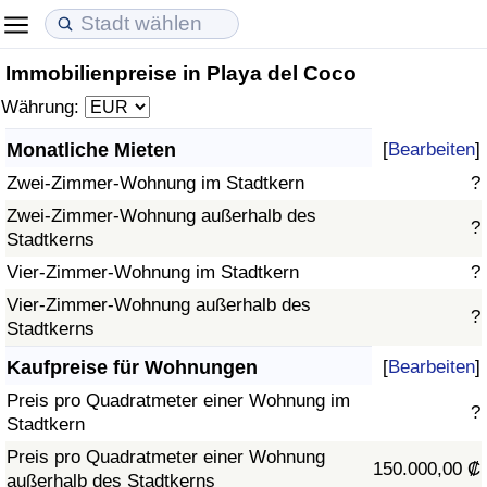
Immobilienpreise in Playa del Coco
Lebenshaltungskosten
Immobilienpreise
Lebensqualität
Währung:
Lebenshaltungskosten-Index (aktuell)
Immobilienpreis-Index (aktuell)
Lebensqualität-Index
Monatliche Mieten
[
Bearbeiten
]
Zwei-Zimmer-Wohnung im Stadtkern
?
Lebenshaltungskosten-Index
Immobilienpreis-Index
Lebensqualität-Index (aktuell)
Zwei-Zimmer-Wohnung außerhalb des
?
Stadtkerns
Lebenshaltungskosten-Index nach Land
Immobilienpreis-Index nach Land
Lebensqualitätsindex nach Land
Vier-Zimmer-Wohnung im Stadtkern
?
in Akaba
Kriminalität
Vier-Zimmer-Wohnung außerhalb des
?
Stadtkerns
Kriminalitäts-Index (aktuell)
Kaufpreise für Wohnungen
[
Bearbeiten
]
Preis pro Quadratmeter einer Wohnung im
?
Kriminalitäts-Index
Stadtkern
Preis pro Quadratmeter einer Wohnung
150.000,00 ₡
Kriminalitätsindex nach Land
außerhalb des Stadtkerns