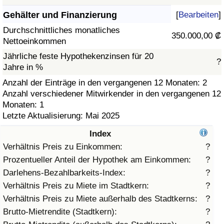
Gehälter und Finanzierung
[
Bearbeiten
]
Gesundheitsversorgung
Durchschnittliches monatliches
350.000,00 ₡
Nettoeinkommen
Gesundheitsversorgungs-Index (aktuell)
Jährliche feste Hypothekenzinsen für 20
?
Jahre in %
Gesundheitsversorgungs-Index
Anzahl der Einträge in den vergangenen 12 Monaten: 2
Anzahl verschiedener Mitwirkender in den vergangenen 12
Gesundheitsversorgungs-Index nach Land
Monaten: 1
Letzte Aktualisierung: Mai 2025
Umweltverschmutzung
Index
Umweltverschmutzungs-Index (aktuell)
Verhältnis Preis zu Einkommen:
?
Prozentueller Anteil der Hypothek am Einkommen:
?
Verschmutzungsindex
Darlehens-Bezahlbarkeits-Index:
?
Verhältnis Preis zu Miete im Stadtkern:
?
Umweltverschmutzungs-Index nach Land
Verhältnis Preis zu Miete außerhalb des Stadtkerns:
?
Brutto-Mietrendite (Stadtkern):
?
Verkehr