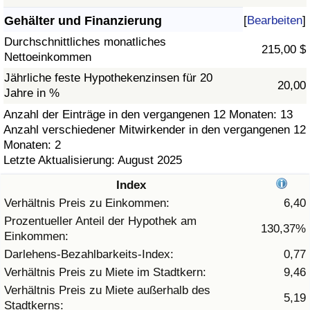
Gehälter und Finanzierung
[
Bearbeiten
]
Gesundheitsversorgung
Durchschnittliches monatliches
215,00 $
Nettoeinkommen
Gesundheitsversorgungs-Index (aktuell)
Jährliche feste Hypothekenzinsen für 20
20,00
Jahre in %
Gesundheitsversorgungs-Index
Anzahl der Einträge in den vergangenen 12 Monaten: 13
Anzahl verschiedener Mitwirkender in den vergangenen 12
Gesundheitsversorgungs-Index nach Land
Monaten: 2
Letzte Aktualisierung: August 2025
Umweltverschmutzung
Index
Umweltverschmutzungs-Index (aktuell)
Verhältnis Preis zu Einkommen:
6,40
Prozentueller Anteil der Hypothek am
130,37%
Einkommen:
Verschmutzungsindex
Darlehens-Bezahlbarkeits-Index:
0,77
Umweltverschmutzungs-Index nach Land
Verhältnis Preis zu Miete im Stadtkern:
9,46
Verhältnis Preis zu Miete außerhalb des
5,19
Stadtkerns:
Verkehr