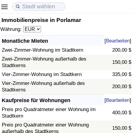
Immobilienpreise in Porlamar
Lebenshaltungskosten
Immobilienpreise
Lebensqualität
Währung:
Lebenshaltungskosten-Index (aktuell)
Immobilienpreis-Index (aktuell)
Lebensqualität-Index
Monatliche Mieten
[
Bearbeiten
]
Zwei-Zimmer-Wohnung im Stadtkern
200,00 $
Lebenshaltungskosten-Index
Immobilienpreis-Index
Lebensqualität-Index (aktuell)
Zwei-Zimmer-Wohnung außerhalb des
150,00 $
Stadtkerns
Lebenshaltungskosten-Index nach Land
Immobilienpreis-Index nach Land
Lebensqualitätsindex nach Land
Vier-Zimmer-Wohnung im Stadtkern
335,00 $
in Akaba
Kriminalität
Vier-Zimmer-Wohnung außerhalb des
200,00 $
Stadtkerns
Kriminalitäts-Index (aktuell)
Kaufpreise für Wohnungen
[
Bearbeiten
]
Preis pro Quadratmeter einer Wohnung im
400,00 $
Kriminalitäts-Index
Stadtkern
Preis pro Quadratmeter einer Wohnung
150,00 $
Kriminalitätsindex nach Land
außerhalb des Stadtkerns