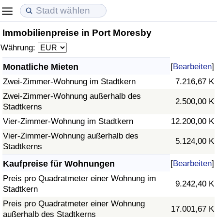
Immobilienpreise in Port Moresby
Lebenshaltungskosten
Immobilienpreise
Lebensqualität
Währung:
Lebenshaltungskosten-Index (aktuell)
Immobilienpreis-Index (aktuell)
Lebensqualität-Index
Monatliche Mieten
[
Bearbeiten
]
Zwei-Zimmer-Wohnung im Stadtkern
7.216,67 K
Lebenshaltungskosten-Index
Immobilienpreis-Index
Lebensqualität-Index (aktuell)
Zwei-Zimmer-Wohnung außerhalb des
2.500,00 K
Stadtkerns
Lebenshaltungskosten-Index nach Land
Immobilienpreis-Index nach Land
Lebensqualitätsindex nach Land
Vier-Zimmer-Wohnung im Stadtkern
12.200,00 K
in Akaba
Kriminalität
Vier-Zimmer-Wohnung außerhalb des
5.124,00 K
Stadtkerns
Kriminalitäts-Index (aktuell)
Kaufpreise für Wohnungen
[
Bearbeiten
]
Preis pro Quadratmeter einer Wohnung im
9.242,40 K
Kriminalitäts-Index
Stadtkern
Preis pro Quadratmeter einer Wohnung
17.001,67 K
Kriminalitätsindex nach Land
außerhalb des Stadtkerns