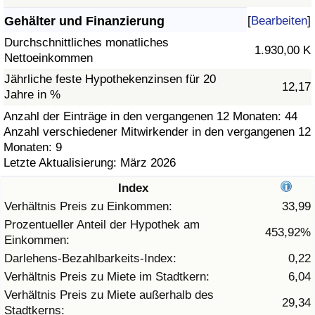
Gehälter und Finanzierung
[
Bearbeiten
]
Gesundheitsversorgung
Durchschnittliches monatliches
1.930,00 K
Nettoeinkommen
Gesundheitsversorgungs-Index (aktuell)
Jährliche feste Hypothekenzinsen für 20
12,17
Jahre in %
Gesundheitsversorgungs-Index
Anzahl der Einträge in den vergangenen 12 Monaten: 44
Anzahl verschiedener Mitwirkender in den vergangenen 12
Gesundheitsversorgungs-Index nach Land
Monaten: 9
Letzte Aktualisierung: März 2026
Umweltverschmutzung
Index
Umweltverschmutzungs-Index (aktuell)
Verhältnis Preis zu Einkommen:
33,99
Prozentueller Anteil der Hypothek am
453,92%
Einkommen:
Verschmutzungsindex
Darlehens-Bezahlbarkeits-Index:
0,22
Umweltverschmutzungs-Index nach Land
Verhältnis Preis zu Miete im Stadtkern:
6,04
Verhältnis Preis zu Miete außerhalb des
29,34
Stadtkerns:
Verkehr