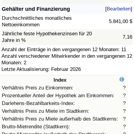
Gehälter und Finanzierung
[
Bearbeiten
]
Gesundheitsversorgung
Durchschnittliches monatliches
5.841,00 $
Nettoeinkommen
Gesundheitsversorgungs-Index (aktuell)
Jährliche feste Hypothekenzinsen für 20
7,16
Jahre in %
Gesundheitsversorgungs-Index
Anzahl der Einträge in den vergangenen 12 Monaten: 11
Anzahl verschiedener Mitwirkender in den vergangenen 12
Gesundheitsversorgungs-Index nach Land
Monaten: 2
Letzte Aktualisierung: Februar 2026
Umweltverschmutzung
Index
Umweltverschmutzungs-Index (aktuell)
Verhältnis Preis zu Einkommen:
?
Prozentueller Anteil der Hypothek am Einkommen:
?
Verschmutzungsindex
Darlehens-Bezahlbarkeits-Index:
?
Verhältnis Preis zu Miete im Stadtkern:
?
Umweltverschmutzungs-Index nach Land
Verhältnis Preis zu Miete außerhalb des Stadtkerns:
?
Brutto-Mietrendite (Stadtkern):
?
Verkehr