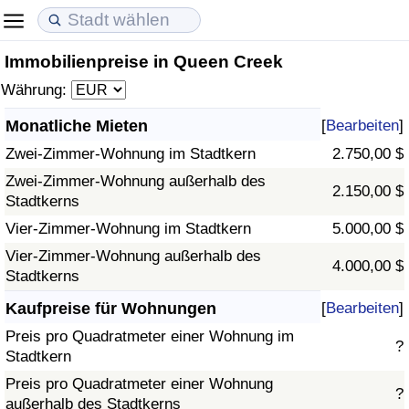
Immobilienpreise in Queen Creek
Lebenshaltungskosten
Immobilienpreise
Lebensqualität
Währung:
Lebenshaltungskosten-Index (aktuell)
Immobilienpreis-Index (aktuell)
Lebensqualität-Index
Monatliche Mieten
[
Bearbeiten
]
Zwei-Zimmer-Wohnung im Stadtkern
2.750,00 $
Lebenshaltungskosten-Index
Immobilienpreis-Index
Lebensqualität-Index (aktuell)
Zwei-Zimmer-Wohnung außerhalb des
2.150,00 $
Stadtkerns
Lebenshaltungskosten-Index nach Land
Immobilienpreis-Index nach Land
Lebensqualitätsindex nach Land
Vier-Zimmer-Wohnung im Stadtkern
5.000,00 $
in Akaba
Kriminalität
Vier-Zimmer-Wohnung außerhalb des
4.000,00 $
Stadtkerns
Kriminalitäts-Index (aktuell)
Kaufpreise für Wohnungen
[
Bearbeiten
]
Preis pro Quadratmeter einer Wohnung im
?
Kriminalitäts-Index
Stadtkern
Preis pro Quadratmeter einer Wohnung
?
Kriminalitätsindex nach Land
außerhalb des Stadtkerns