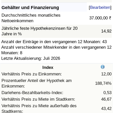
Gehälter und Finanzierung
[
Bearbeiten
]
Gesundheitsversorgung
Durchschnittliches monatliches
37.000,00 ₹
Nettoeinkommen
Gesundheitsversorgungs-Index (aktuell)
Jährliche feste Hypothekenzinsen für 20
14,92
Jahre in %
Gesundheitsversorgungs-Index
Anzahl der Einträge in den vergangenen 12 Monaten: 43
Anzahl verschiedener Mitwirkender in den vergangenen 12
Gesundheitsversorgungs-Index nach Land
Monaten: 8
Letzte Aktualisierung: Juli 2026
Umweltverschmutzung
Index
Umweltverschmutzungs-Index (aktuell)
Verhältnis Preis zu Einkommen:
12,00
Prozentueller Anteil der Hypothek am
188,74%
Einkommen:
Verschmutzungsindex
Darlehens-Bezahlbarkeits-Index:
0,53
Umweltverschmutzungs-Index nach Land
Verhältnis Preis zu Miete im Stadtkern:
46,67
Verhältnis Preis zu Miete außerhalb des
43,42
Stadtkerns:
Verkehr