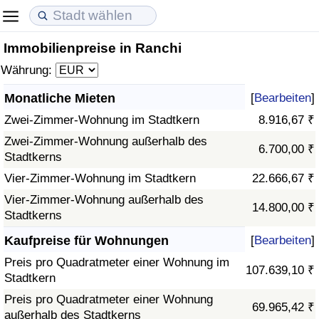
Immobilienpreise in Ranchi
Lebenshaltungskosten
Immobilienpreise
Lebensqualität
Währung:
Lebenshaltungskosten-Index (aktuell)
Immobilienpreis-Index (aktuell)
Lebensqualität-Index
Monatliche Mieten
[
Bearbeiten
]
Zwei-Zimmer-Wohnung im Stadtkern
8.916,67 ₹
Lebenshaltungskosten-Index
Immobilienpreis-Index
Lebensqualität-Index (aktuell)
Zwei-Zimmer-Wohnung außerhalb des
6.700,00 ₹
Stadtkerns
Lebenshaltungskosten-Index nach Land
Immobilienpreis-Index nach Land
Lebensqualitätsindex nach Land
Vier-Zimmer-Wohnung im Stadtkern
22.666,67 ₹
in Akaba
Kriminalität
Vier-Zimmer-Wohnung außerhalb des
14.800,00 ₹
Stadtkerns
Kriminalitäts-Index (aktuell)
Kaufpreise für Wohnungen
[
Bearbeiten
]
Preis pro Quadratmeter einer Wohnung im
107.639,10 ₹
Kriminalitäts-Index
Stadtkern
Preis pro Quadratmeter einer Wohnung
69.965,42 ₹
Kriminalitätsindex nach Land
außerhalb des Stadtkerns