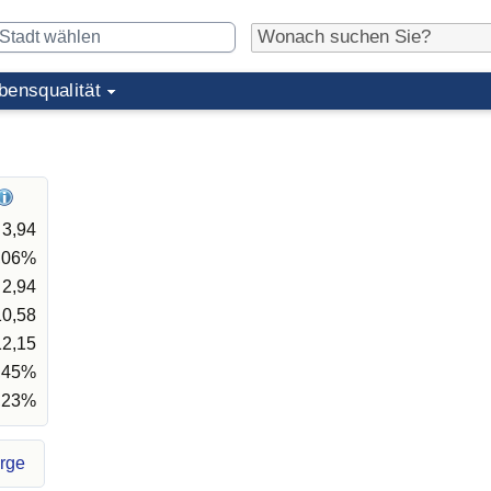
bensqualität
3,94
,06%
2,94
10,58
12,15
,45%
,23%
orge