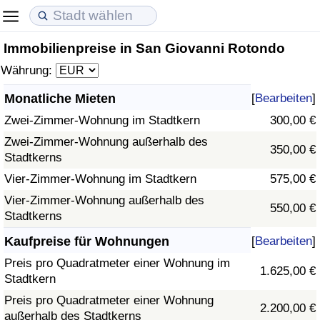
Immobilienpreise in San Giovanni Rotondo
Lebenshaltungskosten
Immobilienpreise
Lebensqualität
Währung:
Lebenshaltungskosten-Index (aktuell)
Immobilienpreis-Index (aktuell)
Lebensqualität-Index
Monatliche Mieten
[
Bearbeiten
]
Zwei-Zimmer-Wohnung im Stadtkern
300,00 €
Lebenshaltungskosten-Index
Immobilienpreis-Index
Lebensqualität-Index (aktuell)
Zwei-Zimmer-Wohnung außerhalb des
350,00 €
Stadtkerns
Lebenshaltungskosten-Index nach Land
Immobilienpreis-Index nach Land
Lebensqualitätsindex nach Land
Vier-Zimmer-Wohnung im Stadtkern
575,00 €
in Akaba
Kriminalität
Vier-Zimmer-Wohnung außerhalb des
550,00 €
Stadtkerns
Kriminalitäts-Index (aktuell)
Kaufpreise für Wohnungen
[
Bearbeiten
]
Preis pro Quadratmeter einer Wohnung im
1.625,00 €
Kriminalitäts-Index
Stadtkern
Preis pro Quadratmeter einer Wohnung
2.200,00 €
Kriminalitätsindex nach Land
außerhalb des Stadtkerns