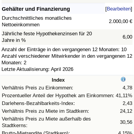
Gehälter und Finanzierung
[
Bearbeiten
]
Gesundheitsversorgung
Durchschnittliches monatliches
2.000,00 €
Nettoeinkommen
Gesundheitsversorgungs-Index (aktuell)
Jährliche feste Hypothekenzinsen für 20
6,00
Jahre in %
Gesundheitsversorgungs-Index
Anzahl der Einträge in den vergangenen 12 Monaten: 10
Anzahl verschiedener Mitwirkender in den vergangenen 12
Gesundheitsversorgungs-Index nach Land
Monaten: 2
Letzte Aktualisierung: April 2026
Umweltverschmutzung
Index
Umweltverschmutzungs-Index (aktuell)
Verhältnis Preis zu Einkommen:
4,78
Prozentueller Anteil der Hypothek am Einkommen:
41,11%
Verschmutzungsindex
Darlehens-Bezahlbarkeits-Index:
2,43
Verhältnis Preis zu Miete im Stadtkern:
24,12
Umweltverschmutzungs-Index nach Land
Verhältnis Preis zu Miete außerhalb des
30,56
Stadtkerns:
Verkehr
Brutto-Mietrendite (Stadtkern):
4,15%